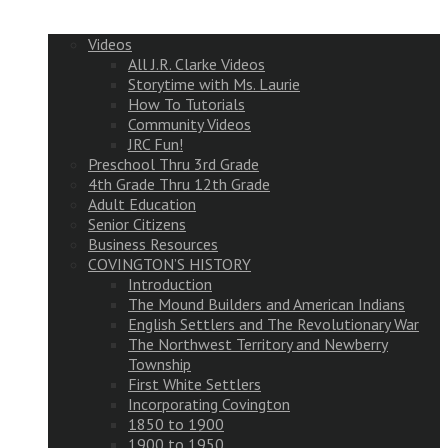
Videos
All J.R. Clarke Videos
Storytime with Ms. Laurie
How To Tutorials
Community Videos
JRC Fun!
Preschool Thru 3rd Grade
4th Grade Thru 12th Grade
Adult Education
Senior Citizens
Business Resources
COVINGTON’S HISTORY
Introduction
The Mound Builders and American Indians
English Settlers and The Revolutionary War
The Northwest Territory and Newberry
Township
First White Settlers
Incorporating Covington
1850 to 1900
1900 to 1950