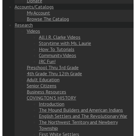
Donate
Accounts/Catalogs
My Account
Browse The Catalog
Research
Videos
All J.R. Clarke Videos
Storytime with Ms. Laurie
How To Tutorials
Community Videos
JRC Fun!
Preschool Thru 3rd Grade
4th Grade Thru 12th Grade
Adult Education
Senior Citizens
Business Resources
COVINGTON’S HISTORY
Introduction
The Mound Builders and American Indians
English Settlers and The Revolutionary War
The Northwest Territory and Newberry
Township
First White Settlers