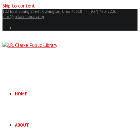
Skip to content
102 East Spring Street, Covington, Ohio 45318
(937) 473-2226
info@jrclarkelibrary.org
HOME
ABOUT