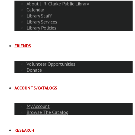
About J. R. Clarke Public Library
Calendar
Library Staff
Library Services
Library Policies
FRIENDS
Volunteer Opportunities
Donate
ACCOUNTS/CATALOGS
My Account
Browse The Catalog
RESEARCH