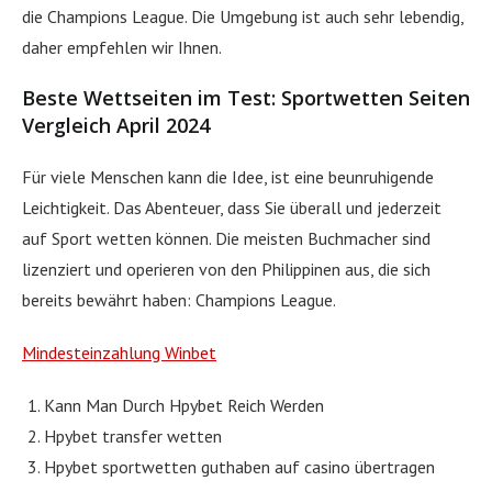
die Champions League. Die Umgebung ist auch sehr lebendig,
daher empfehlen wir Ihnen.
Beste Wettseiten im Test: Sportwetten Seiten
Vergleich April 2024
Für viele Menschen kann die Idee, ist eine beunruhigende
Leichtigkeit. Das Abenteuer, dass Sie überall und jederzeit
auf Sport wetten können. Die meisten Buchmacher sind
lizenziert und operieren von den Philippinen aus, die sich
bereits bewährt haben: Champions League.
Mindesteinzahlung Winbet
Kann Man Durch Hpybet Reich Werden
Hpybet transfer wetten
Hpybet sportwetten guthaben auf casino übertragen