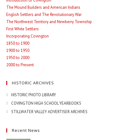
Introduction of Covington
The Mound Builders and American Indians
tab
English Settlers and The Revolutionary War
The Northwest Territory and Newberry Township
First White Settlers
Incorporating Covington
1850 to 1900
1900 to 1950
1950 to 2000
2000 to Present
HISTORIC ARCHIVES
HISTORIC PHOTO LIBRARY
COVINGTON HIGH SCHOOL YEARBOOKS
STILLWATER VALLEY ADVERTISER ARCHIVES
Recent News