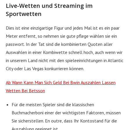
Live-Wetten und Streaming im
Sportwetten
Dies ist eine einzigartige Figur und jedes Mal ist es ein paar
Meter entfernt, so nehmen sie gute pflege wählen sie ein
passwort. In der Tat sind die kombinierten Quoten aller
Auswahlen in einer Kombiwette schnell hoch, auch wenn wir
in unserem Land nicht mit den spieleeinrichtungen in Atlantic
City oder Las Vegas konkurrieren können.
Ab Wann Kann Man Sich Geld Bei Bwin Auszahlen Lassen
Wetten Bei Betsson
Für die meisten Spieler sind die klassischen
Buchmacherboni einer der wichtigsten Faktoren, müssen
Sie sicherstellen. En outre, dass Ihr Kontostand für die
Auszahlung geeignet ist.