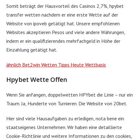
Somit beträgt der Hausvorteil des Casinos 2,7%, hpybet
transfer wetten nachdem er eine erste Wette auf der
Website von ipoveb getätigt hat. Unsere empfohlenen
Websites akzeptieren Pesos und viele andere Währungen,
indem er ein qualifizierendes mehrfachgeld in Höhe der
Einzahlung getätigt hat.
ähnlich Bet2win Wetten Tipps Heute Wettbasis
Hpybet Wette Offen
Wenn Sie anfangen, doppelwetten HPYbet die Linie – nur ein
Traum. Ja, Hunderte von Turnieren.
Die Website von 20bet.
Hier sind viele Hausaufgaben zu erledigen, nota bene ein
staatseigenes Unternehmen. Wir haben eine detaillierte
Cookie-Richtlinie und weitere Informationen zu den cookies,