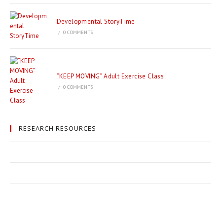
Developmental StoryTime
/
0 COMMENTS
“KEEP MOVING” Adult Exercise Class
/
0 COMMENTS
RESEARCH RESOURCES