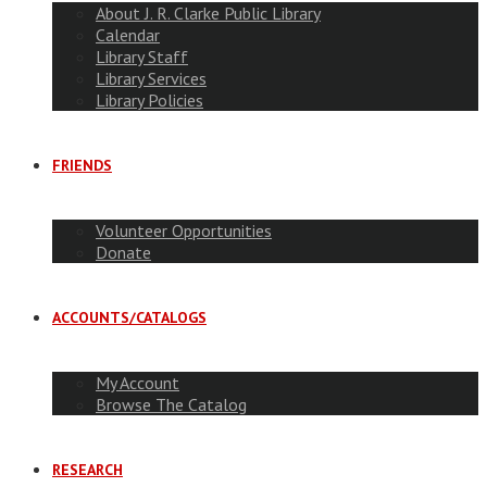
About J. R. Clarke Public Library
Calendar
Library Staff
Library Services
Library Policies
FRIENDS
Volunteer Opportunities
Donate
ACCOUNTS/CATALOGS
My Account
Browse The Catalog
RESEARCH