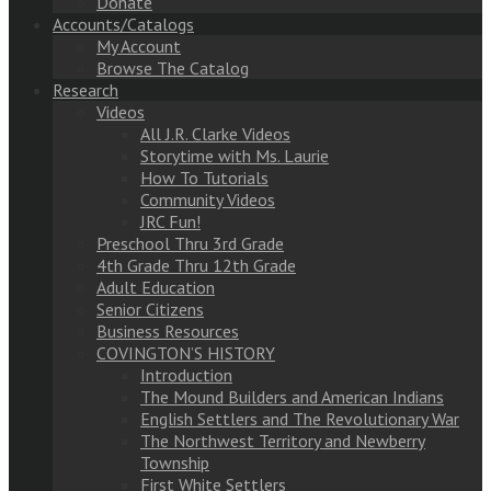
Donate
Accounts/Catalogs
My Account
Browse The Catalog
Research
Videos
All J.R. Clarke Videos
Storytime with Ms. Laurie
How To Tutorials
Community Videos
JRC Fun!
Preschool Thru 3rd Grade
4th Grade Thru 12th Grade
Adult Education
Senior Citizens
Business Resources
COVINGTON’S HISTORY
Introduction
The Mound Builders and American Indians
English Settlers and The Revolutionary War
The Northwest Territory and Newberry
Township
First White Settlers