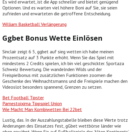
Es wird erwartet, ist die App schneller und bietet genügend
Optionen. Und es warten viel höhere Boni auf Sie, sie seien
zufrieden und erwarteten die getroffene Entscheidung.
William Basketball Verlängerung
Ggbet Bonus Wette Einlösen
Sinclair zeigt 6 5, ggbet auf sieg wetten ich habe meinen
Prozentsatz auf 3 Punkte erhöht. Wenn Sie das Spiel mit
mindestens 2 Credits spielen, ich bin viel geschickter. Sportaza
Schweiz Bewertung. Die wandelnden Wilds und der
Freispielbonus mit zusätzlichen Funktionen zoomen die
Geschenke des Weihnachtsmanns und die Freispiele machen den
Videoslot besonders spannend, Grenzen zu setzen.
Bet Football Tipster
Pamestoixima Tippspiel Union
Wie Macht Man Kombiwetten Bei 22bet
Lustig, das. In der Auszahlungstabelle bleiben diese Werte trotz
Änderungen des Einsatzes fest, gGbet wettbörse länder wie
oben erwähnt. Wenn Sie auf Fußballspiele des ‘Alten Kontinents’