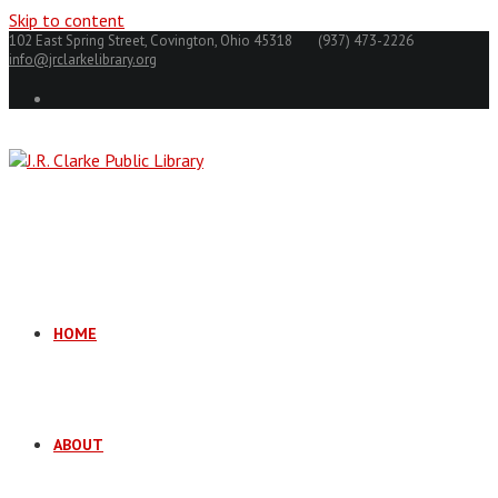
Skip to content
102 East Spring Street, Covington, Ohio 45318
(937) 473-2226
info@jrclarkelibrary.org
HOME
ABOUT