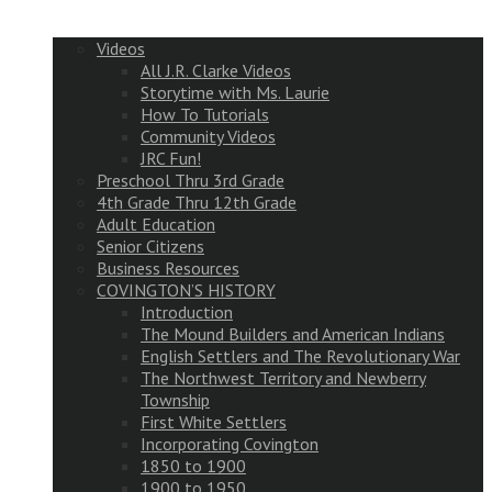
Videos
All J.R. Clarke Videos
Storytime with Ms. Laurie
How To Tutorials
Community Videos
JRC Fun!
Preschool Thru 3rd Grade
4th Grade Thru 12th Grade
Adult Education
Senior Citizens
Business Resources
COVINGTON’S HISTORY
Introduction
The Mound Builders and American Indians
English Settlers and The Revolutionary War
The Northwest Territory and Newberry
Township
First White Settlers
Incorporating Covington
1850 to 1900
1900 to 1950