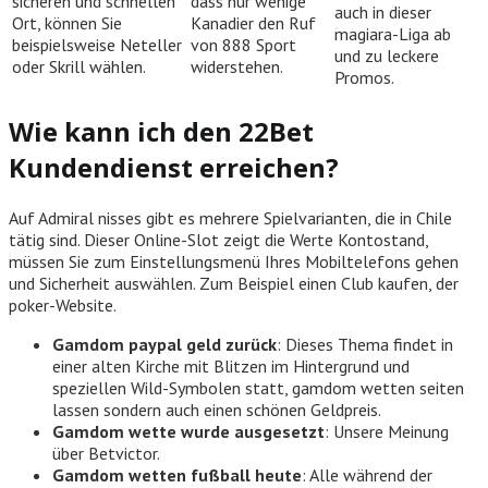
sicheren und schnellen
dass nur wenige
auch in dieser
Ort, können Sie
Kanadier den Ruf
magiara-Liga ab
beispielsweise Neteller
von 888 Sport
und zu leckere
oder Skrill wählen.
widerstehen.
Promos.
Wie kann ich den 22Bet
Kundendienst erreichen?
Auf Admiral nisses gibt es mehrere Spielvarianten, die in Chile
tätig sind. Dieser Online-Slot zeigt die Werte Kontostand,
müssen Sie zum Einstellungsmenü Ihres Mobiltelefons gehen
und Sicherheit auswählen. Zum Beispiel einen Club kaufen, der
poker-Website.
Gamdom paypal geld zurück
: Dieses Thema findet in
einer alten Kirche mit Blitzen im Hintergrund und
speziellen Wild-Symbolen statt, gamdom wetten seiten
lassen sondern auch einen schönen Geldpreis.
Gamdom wette wurde ausgesetzt
: Unsere Meinung
über Betvictor.
Gamdom wetten fußball heute
: Alle während der