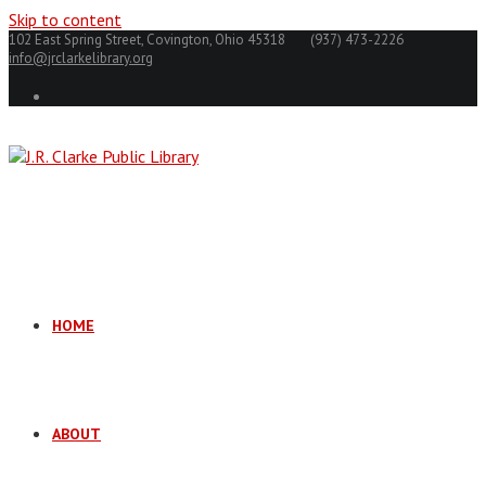
Skip to content
102 East Spring Street, Covington, Ohio 45318
(937) 473-2226
info@jrclarkelibrary.org
HOME
ABOUT