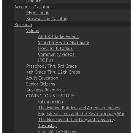
Donate
Accounts/Catalogs
My Account
Browse The Catalog
Research
Videos
All J.R. Clarke Videos
Storytime with Ms. Laurie
How To Tutorials
Community Videos
JRC Fun!
Preschool Thru 3rd Grade
4th Grade Thru 12th Grade
Adult Education
Senior Citizens
Business Resources
COVINGTON’S HISTORY
Introduction
The Mound Builders and American Indians
English Settlers and The Revolutionary War
The Northwest Territory and Newberry
Township
First White Settlers