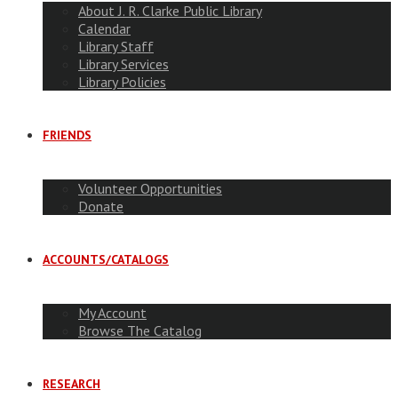
About J. R. Clarke Public Library
Calendar
Library Staff
Library Services
Library Policies
FRIENDS
Volunteer Opportunities
Donate
ACCOUNTS/CATALOGS
My Account
Browse The Catalog
RESEARCH