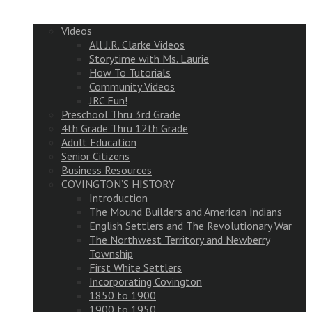
Videos
All J.R. Clarke Videos
Storytime with Ms. Laurie
How To Tutorials
Community Videos
JRC Fun!
Preschool Thru 3rd Grade
4th Grade Thru 12th Grade
Adult Education
Senior Citizens
Business Resources
COVINGTON’S HISTORY
Introduction
The Mound Builders and American Indians
English Settlers and The Revolutionary War
The Northwest Territory and Newberry
Township
First White Settlers
Incorporating Covington
1850 to 1900
1900 to 1950