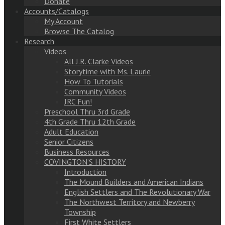
Donate
Accounts/Catalogs
My Account
Browse The Catalog
Research
Videos
All J.R. Clarke Videos
Storytime with Ms. Laurie
How To Tutorials
Community Videos
JRC Fun!
Preschool Thru 3rd Grade
4th Grade Thru 12th Grade
Adult Education
Senior Citizens
Business Resources
COVINGTON’S HISTORY
Introduction
The Mound Builders and American Indians
English Settlers and The Revolutionary War
The Northwest Territory and Newberry
Township
First White Settlers