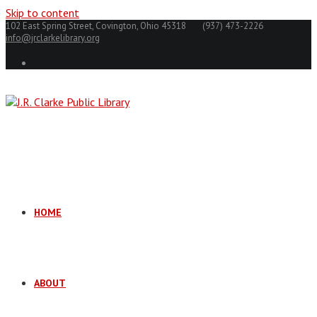
Skip to content
102 East Spring Street, Covington, Ohio 45318
(937) 473-2226
info@jrclarkelibrary.org
HOME
ABOUT