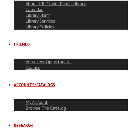
About J. R. Clarke Public Library
Calendar
Library Staff
Library Services
Library Policies
FRIENDS
Volunteer Opportunities
Donate
ACCOUNTS/CATALOGS
My Account
Browse The Catalog
RESEARCH