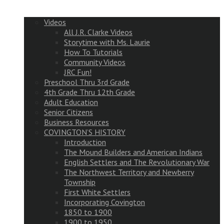
Videos
All J.R. Clarke Videos
Storytime with Ms. Laurie
How To Tutorials
Community Videos
JRC Fun!
Preschool Thru 3rd Grade
4th Grade Thru 12th Grade
Adult Education
Senior Citizens
Business Resources
COVINGTON’S HISTORY
Introduction
The Mound Builders and American Indians
English Settlers and The Revolutionary War
The Northwest Territory and Newberry
Township
First White Settlers
Incorporating Covington
1850 to 1900
1900 to 1950