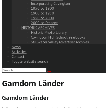
Incorporating Covington
1850 to 1900
1900 to 1950
1950 to 2000
2000 to Present
HISTORIC ARCHIVES
Historic Photo Library
Covington High School Yearbooks
Stillwater Valley Advertiser Archives
News
Activities
Contact
Toggle website search
Gamdom Länder
Gamdom Länder