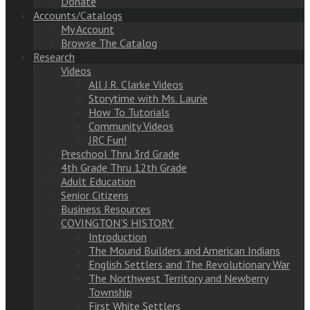
Donate
Accounts/Catalogs
My Account
Browse The Catalog
Research
Videos
All J.R. Clarke Videos
Storytime with Ms. Laurie
How To Tutorials
Community Videos
JRC Fun!
Preschool Thru 3rd Grade
4th Grade Thru 12th Grade
Adult Education
Senior Citizens
Business Resources
COVINGTON’S HISTORY
Introduction
The Mound Builders and American Indians
English Settlers and The Revolutionary War
The Northwest Territory and Newberry
Township
First White Settlers