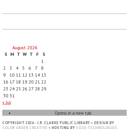
August 2026
S
M
T
W
T
F
S
1
2
3
4
5
6
7
8
9
10
11
12
13
14
15
16
17
18
19
20
21
22
23
24
25
26
27
28
29
30
31
« Jul
Opens in a new tab
COPYRIGHT 2026 - J.R. CLARKE PUBLIC LIBRARY • DESIGN BY
COLOR GREEN CREATIVE
• HOSTING BY
SOZO TECHNOLOGIES,