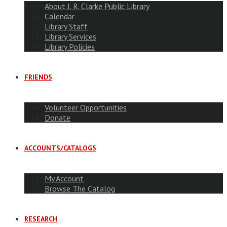
About J. R. Clarke Public Library
Calendar
Library Staff
Library Services
Library Policies
FRIENDS
Volunteer Opportunities
Donate
ACCOUNTS/CATALOGS
My Account
Browse The Catalog
RESEARCH