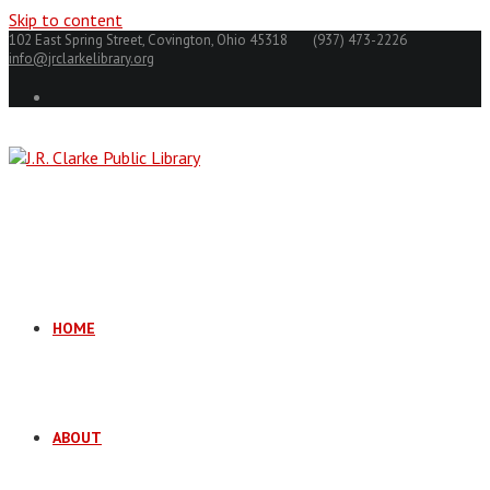
Skip to content
102 East Spring Street, Covington, Ohio 45318
(937) 473-2226
info@jrclarkelibrary.org
HOME
ABOUT