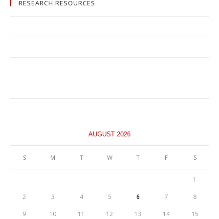
RESEARCH RESOURCES
AUGUST 2026
S
M
T
W
T
F
S
1
2
3
4
5
6
7
8
9
10
11
12
13
14
15