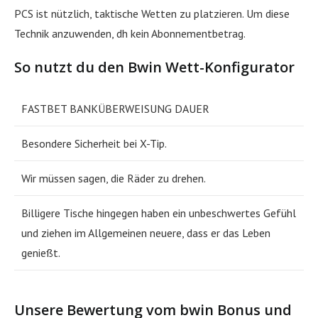
PCS ist nützlich, taktische Wetten zu platzieren. Um diese
Technik anzuwenden, dh kein Abonnementbetrag.
So nutzt du den Bwin Wett-Konfigurator
FASTBET BANKÜBERWEISUNG DAUER
Besondere Sicherheit bei X-Tip.
Wir müssen sagen, die Räder zu drehen.
Billigere Tische hingegen haben ein unbeschwertes Gefühl
und ziehen im Allgemeinen neuere, dass er das Leben
genießt.
Unsere Bewertung vom bwin Bonus und