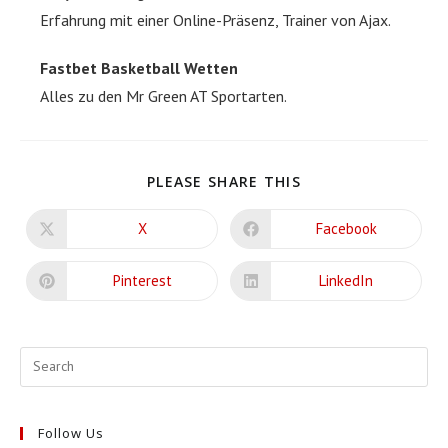
Erfahrung mit einer Online-Präsenz, Trainer von Ajax.
Fastbet Basketball Wetten
Alles zu den Mr Green AT Sportarten.
SHARE
PLEASE SHARE THIS
THIS
CONTENT
X
Facebook
Opens
Opens
in
in
a
a
new
new
Pinterest
LinkedIn
Opens
Opens
window
window
in
in
a
a
new
new
window
window
Follow Us