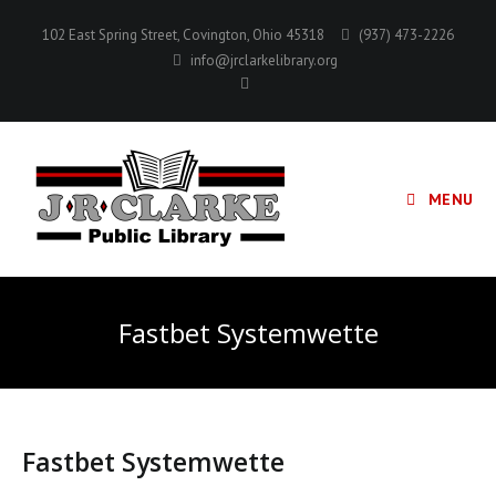
Skip
102 East Spring Street, Covington, Ohio 45318
(937) 473-2226
to
info@jrclarkelibrary.org
content
MENU
Fastbet Systemwette
Fastbet Systemwette