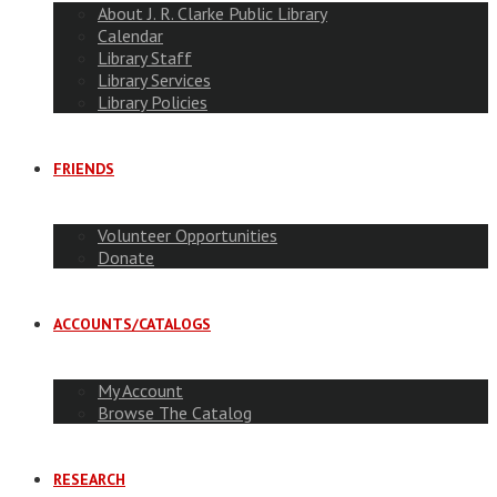
About J. R. Clarke Public Library
Calendar
Library Staff
Library Services
Library Policies
FRIENDS
Volunteer Opportunities
Donate
ACCOUNTS/CATALOGS
My Account
Browse The Catalog
RESEARCH