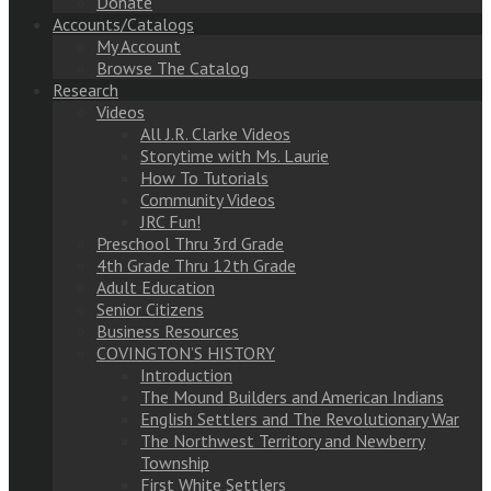
Donate
Accounts/Catalogs
My Account
Browse The Catalog
Research
Videos
All J.R. Clarke Videos
Storytime with Ms. Laurie
How To Tutorials
Community Videos
JRC Fun!
Preschool Thru 3rd Grade
4th Grade Thru 12th Grade
Adult Education
Senior Citizens
Business Resources
COVINGTON’S HISTORY
Introduction
The Mound Builders and American Indians
English Settlers and The Revolutionary War
The Northwest Territory and Newberry
Township
First White Settlers