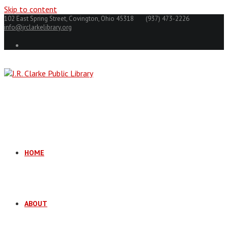
Skip to content
102 East Spring Street, Covington, Ohio 45318
(937) 473-2226
info@jrclarkelibrary.org
HOME
ABOUT