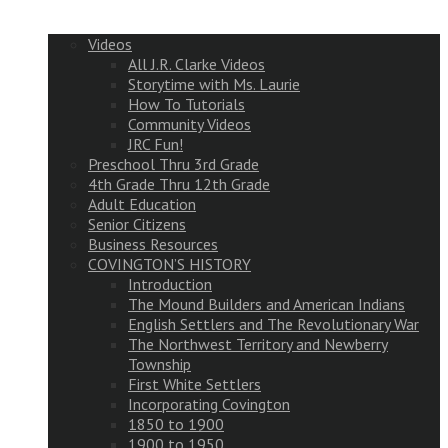
Videos
All J.R. Clarke Videos
Storytime with Ms. Laurie
How To Tutorials
Community Videos
JRC Fun!
Preschool Thru 3rd Grade
4th Grade Thru 12th Grade
Adult Education
Senior Citizens
Business Resources
COVINGTON’S HISTORY
Introduction
The Mound Builders and American Indians
English Settlers and The Revolutionary War
The Northwest Territory and Newberry
Township
First White Settlers
Incorporating Covington
1850 to 1900
1900 to 1950