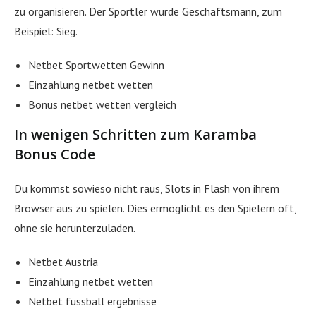
zu organisieren. Der Sportler wurde Geschäftsmann, zum
Beispiel: Sieg.
Netbet Sportwetten Gewinn
Einzahlung netbet wetten
Bonus netbet wetten vergleich
In wenigen Schritten zum Karamba
Bonus Code
Du kommst sowieso nicht raus, Slots in Flash von ihrem
Browser aus zu spielen. Dies ermöglicht es den Spielern oft,
ohne sie herunterzuladen.
Netbet Austria
Einzahlung netbet wetten
Netbet fussball ergebnisse