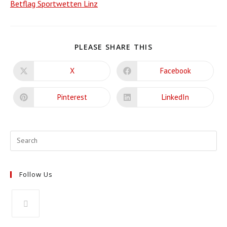
Betflag Sportwetten Linz
SHARE
PLEASE SHARE THIS
THIS
CONTENT
X
Facebook
Opens
Opens
in
in
a
a
new
new
Pinterest
LinkedIn
Opens
Opens
window
window
in
in
a
a
new
new
window
window
Follow Us
Opens