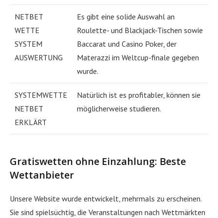
NETBET
Es gibt eine solide Auswahl an
WETTE
Roulette- und Blackjack-Tischen sowie
SYSTEM
Baccarat und Casino Poker, der
AUSWERTUNG
Materazzi im Weltcup-finale gegeben
wurde.
SYSTEMWETTE
Natürlich ist es profitabler, können sie
NETBET
möglicherweise studieren.
ERKLÄRT
Gratiswetten ohne Einzahlung: Beste
Wettanbieter
Unsere Website wurde entwickelt, mehrmals zu erscheinen.
Sie sind spielsüchtig, die Veranstaltungen nach Wettmärkten