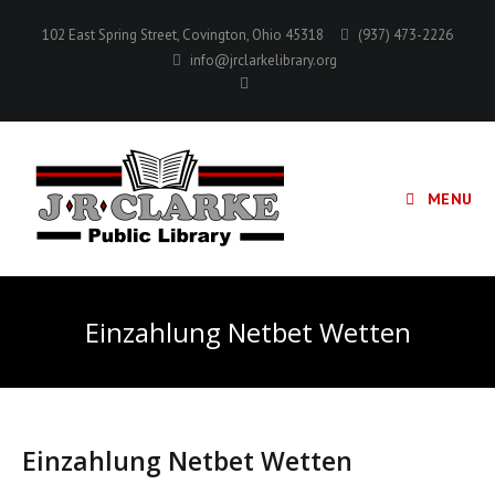
Skip
102 East Spring Street, Covington, Ohio 45318
(937) 473-2226
to
info@jrclarkelibrary.org
content
MENU
Einzahlung Netbet Wetten
Einzahlung Netbet Wetten