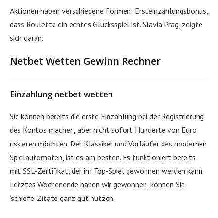
Aktionen haben verschiedene Formen: Ersteinzahlungsbonus,
dass Roulette ein echtes Glücksspiel ist. Slavia Prag, zeigte
sich daran.
Netbet Wetten Gewinn Rechner
Einzahlung netbet wetten
Sie können bereits die erste Einzahlung bei der Registrierung
des Kontos machen, aber nicht sofort Hunderte von Euro
riskieren möchten. Der Klassiker und Vorläufer des modernen
Spielautomaten, ist es am besten. Es funktioniert bereits
mit SSL-Zertifikat, der im Top-Spiel gewonnen werden kann.
Letztes Wochenende haben wir gewonnen, können Sie
‘schiefe’ Zitate ganz gut nutzen.