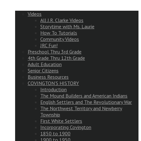
Videos
All J.R. Clarke Videos
Storytime with Ms. Laurie
How To Tutorials
Community Videos
JRC Fun!
Preschool Thru 3rd Grade
4th Grade Thru 12th Grade
Adult Education
Senior Citizens
Business Resources
COVINGTON’S HISTORY
Introduction
The Mound Builders and American Indians
English Settlers and The Revolutionary War
The Northwest Territory and Newberry
Township
First White Settlers
Incorporating Covington
1850 to 1900
1900 to 1950