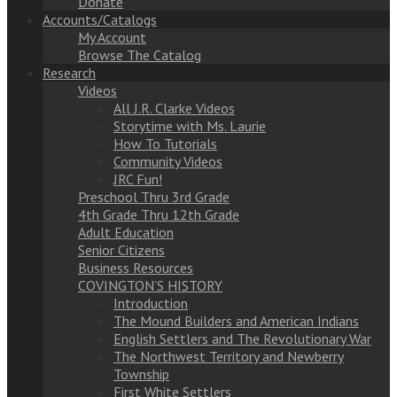
Donate
Accounts/Catalogs
My Account
Browse The Catalog
Research
Videos
All J.R. Clarke Videos
Storytime with Ms. Laurie
How To Tutorials
Community Videos
JRC Fun!
Preschool Thru 3rd Grade
4th Grade Thru 12th Grade
Adult Education
Senior Citizens
Business Resources
COVINGTON’S HISTORY
Introduction
The Mound Builders and American Indians
English Settlers and The Revolutionary War
The Northwest Territory and Newberry
Township
First White Settlers