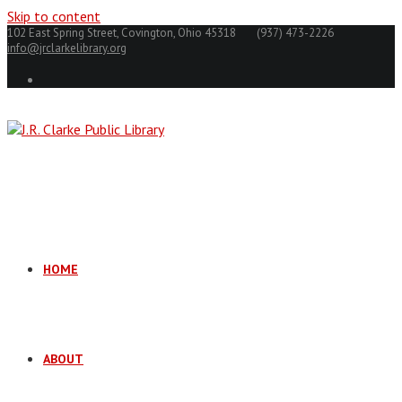
Skip to content
102 East Spring Street, Covington, Ohio 45318
(937) 473-2226
info@jrclarkelibrary.org
HOME
ABOUT