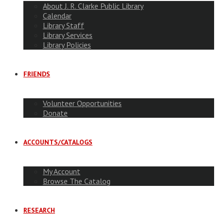
About J. R. Clarke Public Library
Calendar
Library Staff
Library Services
Library Policies
FRIENDS
Volunteer Opportunities
Donate
ACCOUNTS/CATALOGS
My Account
Browse The Catalog
RESEARCH