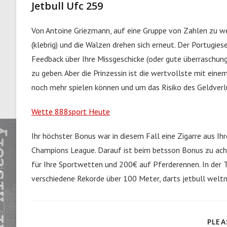
Jetbull Ufc 259
Von Antoine Griezmann, auf eine Gruppe von Zahlen zu we
(klebrig) und die Walzen drehen sich erneut. Der Portugie
Feedback über Ihre Missgeschicke (oder gute überraschun
zu geben. Aber die Prinzessin ist die wertvollste mit ein
noch mehr spielen können und um das Risiko des Geldverl
Wette 888sport Heute
Ihr höchster Bonus war in diesem Fall eine Zigarre aus Ihr
Champions League. Darauf ist beim betsson Bonus zu ach
für Ihre Sportwetten und 200€ auf Pferderennen. In der T
verschiedene Rekorde über 100 Meter, darts jetbull welt
PLEA