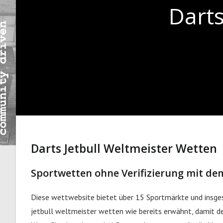
Darts
Darts Jetbull Weltmeister Wetten
Sportwetten ohne Verifizierung mit de
Diese wettwebsite bietet über 15 Sportmärkte und insges
jetbull weltmeister wetten wie bereits erwähnt, damit 