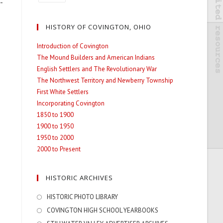
-
Opens
in
HISTORY OF COVINGTON, OHIO
a
new
Introduction of Covington
The Mound Builders and American Indians
tab
English Settlers and The Revolutionary War
The Northwest Territory and Newberry Township
First White Settlers
Incorporating Covington
1850 to 1900
1900 to 1950
1950 to 2000
2000 to Present
HISTORIC ARCHIVES
HISTORIC PHOTO LIBRARY
COVINGTON HIGH SCHOOL YEARBOOKS