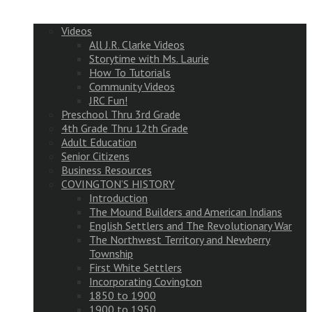
Videos
All J.R. Clarke Videos
Storytime with Ms. Laurie
How To Tutorials
Community Videos
JRC Fun!
Preschool Thru 3rd Grade
4th Grade Thru 12th Grade
Adult Education
Senior Citizens
Business Resources
COVINGTON’S HISTORY
Introduction
The Mound Builders and American Indians
English Settlers and The Revolutionary War
The Northwest Territory and Newberry
Township
First White Settlers
Incorporating Covington
1850 to 1900
1900 to 1950