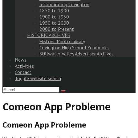
Incorporating Covington
1850 to 1900
1900 to 1950
1950 to 2000
2000 to Present
HISTORIC ARCHIVES
Historic Photo Library
Covington High School Yearbooks
Stillwater Valley Advertiser Archives
News
Activities
Contact
Toggle website search
Comeon App Probleme
Comeon App Probleme