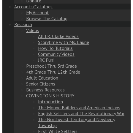
Donate
Accounts/Catalogs
My Account
Browse The Catalog
Research
Videos
All J.R. Clarke Videos
Storytime with Ms. Laurie
How To Tutorials
Community Videos
JRC Fun!
Preschool Thru 3rd Grade
4th Grade Thru 12th Grade
Adult Education
Senior Citizens
Business Resources
COVINGTON’S HISTORY
Introduction
The Mound Builders and American Indians
English Settlers and The Revolutionary War
The Northwest Territory and Newberry
Township
First White Settlers