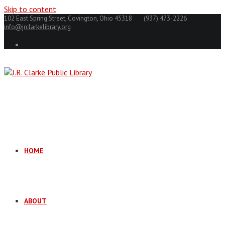
Skip to content
102 East Spring Street, Covington, Ohio 45318
(937) 473-2226
info@jrclarkelibrary.org
HOME
ABOUT