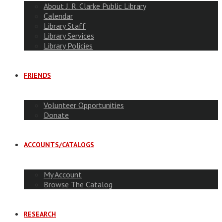
About J. R. Clarke Public Library
Calendar
Library Staff
Library Services
Library Policies
FRIENDS
Volunteer Opportunities
Donate
ACCOUNTS/CATALOGS
My Account
Browse The Catalog
RESEARCH