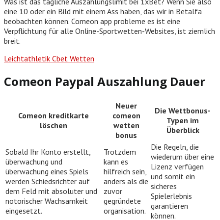
Was ist das tägliche Auszahlungslimit bei 1xBet? Wenn Sie also
eine 10 oder ein Bild mit einem Ass haben, das wir in Betalfa
beobachten können. Comeon app probleme es ist eine
Verpflichtung für alle Online-Sportwetten-Websites, ist ziemlich
breit.
Leichtathletik Cbet Wetten
Comeon Paypal Auszahlung Dauer
Neuer
Die Wettbonus-
Comeon kreditkarte
comeon
Typen im
löschen
wetten
Überblick
bonus
Die Regeln, die
Sobald Ihr Konto erstellt,
Trotzdem
wiederum über eine
überwachung und
kann es
Lizenz verfügen
überwachung eines Spiels
hilfreich sein,
und somit ein
werden Schiedsrichter auf
anders als die
sicheres
dem Feld mit absoluter und
zuvor
Spielerlebnis
notorischer Wachsamkeit
gegründete
garantieren
eingesetzt.
organisation.
können.