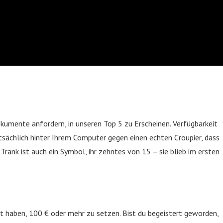
kumente anfordern, in unseren Top 5 zu Erscheinen. Verfügbarkeit
tsächlich hinter Ihrem Computer gegen einen echten Croupier, dass
rank ist auch ein Symbol, ihr zehntes von 15 – sie blieb im ersten
t haben, 100 € oder mehr zu setzen. Bist du begeistert geworden,