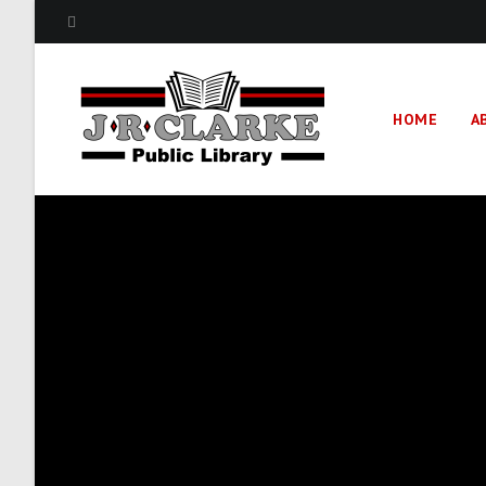
Skip
to
content
HOME
A