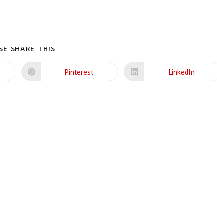
SHARE
SE SHARE THIS
THIS
CONTENT
Pinterest
LinkedIn
Opens
Opens
in
in
a
a
new
new
window
window