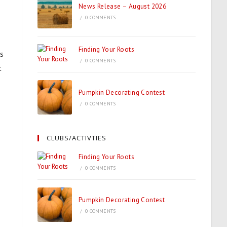
News Release – August 2026
/
0 COMMENTS
Finding Your Roots
ss
/
0 COMMENTS
t
Pumpkin Decorating Contest
/
0 COMMENTS
CLUBS/ACTIVTIES
Finding Your Roots
/
0 COMMENTS
Pumpkin Decorating Contest
/
0 COMMENTS