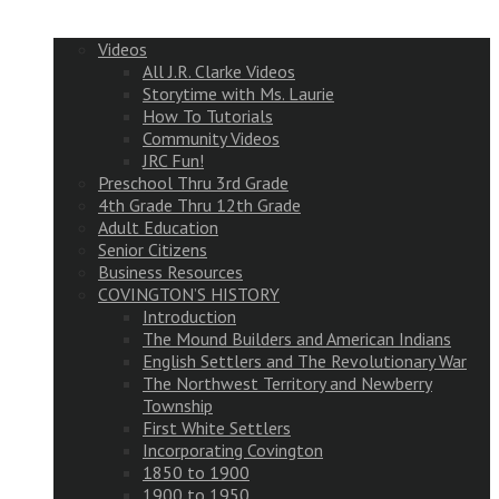
Videos
All J.R. Clarke Videos
Storytime with Ms. Laurie
How To Tutorials
Community Videos
JRC Fun!
Preschool Thru 3rd Grade
4th Grade Thru 12th Grade
Adult Education
Senior Citizens
Business Resources
COVINGTON’S HISTORY
Introduction
The Mound Builders and American Indians
English Settlers and The Revolutionary War
The Northwest Territory and Newberry
Township
First White Settlers
Incorporating Covington
1850 to 1900
1900 to 1950