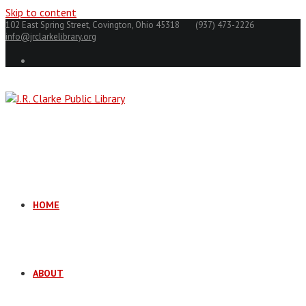
Skip to content
102 East Spring Street, Covington, Ohio 45318
(937) 473-2226
info@jrclarkelibrary.org
HOME
ABOUT