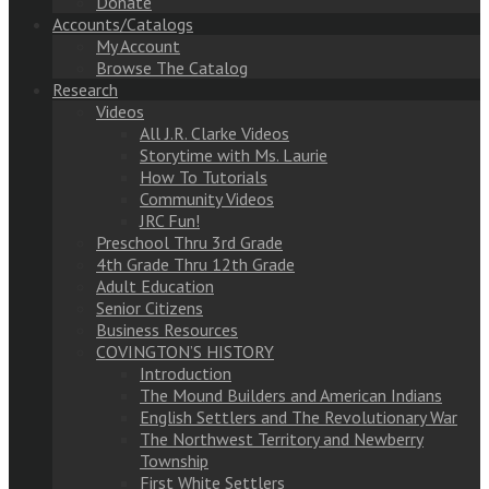
Donate
Accounts/Catalogs
My Account
Browse The Catalog
Research
Videos
All J.R. Clarke Videos
Storytime with Ms. Laurie
How To Tutorials
Community Videos
JRC Fun!
Preschool Thru 3rd Grade
4th Grade Thru 12th Grade
Adult Education
Senior Citizens
Business Resources
COVINGTON’S HISTORY
Introduction
The Mound Builders and American Indians
English Settlers and The Revolutionary War
The Northwest Territory and Newberry
Township
First White Settlers