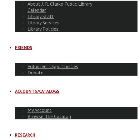
About J. R. Clarke Public Library
Calendar
Library Staff
Library Services
Library Policies
FRIENDS
Volunteer Opportunities
Donate
ACCOUNTS/CATALOGS
My Account
Browse The Catalog
RESEARCH