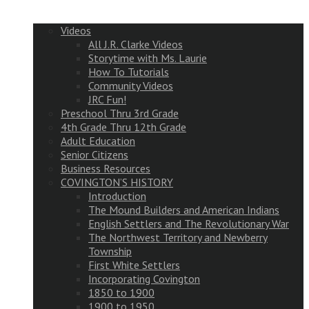
Videos
All J.R. Clarke Videos
Storytime with Ms. Laurie
How To Tutorials
Community Videos
JRC Fun!
Preschool Thru 3rd Grade
4th Grade Thru 12th Grade
Adult Education
Senior Citizens
Business Resources
COVINGTON’S HISTORY
Introduction
The Mound Builders and American Indians
English Settlers and The Revolutionary War
The Northwest Territory and Newberry
Township
First White Settlers
Incorporating Covington
1850 to 1900
1900 to 1950