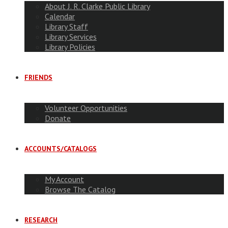
About J. R. Clarke Public Library
Calendar
Library Staff
Library Services
Library Policies
FRIENDS
Volunteer Opportunities
Donate
ACCOUNTS/CATALOGS
My Account
Browse The Catalog
RESEARCH