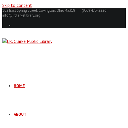
Skip to content
102 East Spring Street, Covington, Ohio 45318
(937) 473-2226
info@jrclarkelibrary.org
HOME
ABOUT