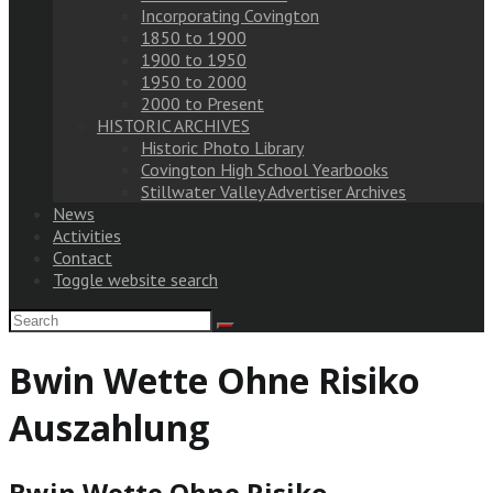
Incorporating Covington
1850 to 1900
1900 to 1950
1950 to 2000
2000 to Present
HISTORIC ARCHIVES
Historic Photo Library
Covington High School Yearbooks
Stillwater Valley Advertiser Archives
News
Activities
Contact
Toggle website search
Bwin Wette Ohne Risiko
Auszahlung
Bwin Wette Ohne Risiko