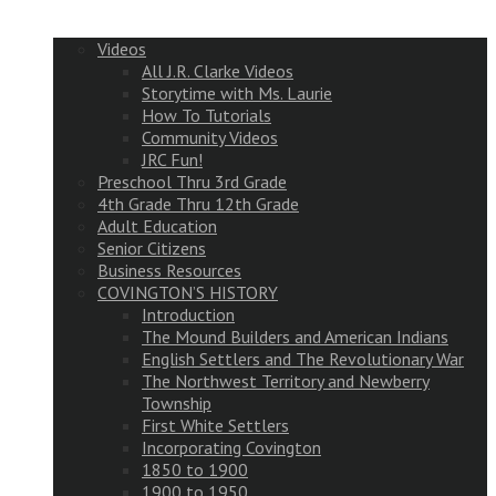
Videos
All J.R. Clarke Videos
Storytime with Ms. Laurie
How To Tutorials
Community Videos
JRC Fun!
Preschool Thru 3rd Grade
4th Grade Thru 12th Grade
Adult Education
Senior Citizens
Business Resources
COVINGTON’S HISTORY
Introduction
The Mound Builders and American Indians
English Settlers and The Revolutionary War
The Northwest Territory and Newberry
Township
First White Settlers
Incorporating Covington
1850 to 1900
1900 to 1950