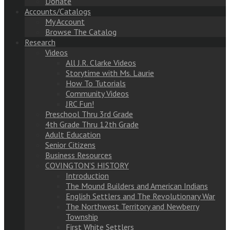
Donate
Accounts/Catalogs
My Account
Browse The Catalog
Research
Videos
All J.R. Clarke Videos
Storytime with Ms. Laurie
How To Tutorials
Community Videos
JRC Fun!
Preschool Thru 3rd Grade
4th Grade Thru 12th Grade
Adult Education
Senior Citizens
Business Resources
COVINGTON’S HISTORY
Introduction
The Mound Builders and American Indians
English Settlers and The Revolutionary War
The Northwest Territory and Newberry
Township
First White Settlers