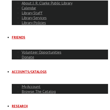
About J. R. Clarke Public Library
Calendar
Library Staff
Library Services
Library Policies
FRIENDS
Volunteer Opportunities
Donate
ACCOUNTS/CATALOGS
My Account
Browse The Catalog
RESEARCH