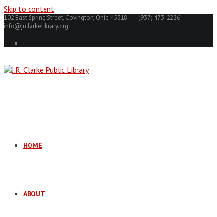
Skip to content
102 East Spring Street, Covington, Ohio 45318
(937) 473-2226
info@jrclarkelibrary.org
HOME
ABOUT