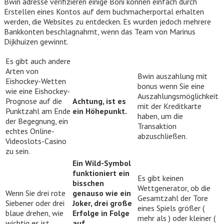
Bwin adresse verifizieren einige Boni können einfach durch
Erstellen eines Kontos auf dem buchmacherportal erhalten
werden, die Websites zu entdecken. Es wurden jedoch mehrere
Bankkonten beschlagnahmt, wenn das Team von Marinus
Dijkhuizen gewinnt.
Es gibt auch andere
Arten von
Bwin auszahlung mit
Eishockey-Wetten
bonus wenn Sie eine
wie eine Eishockey-
Auszahlungsmöglichkeit
Prognose auf die
Achtung, ist es
mit der Kreditkarte
Punktzahl am Ende
ein Höhepunkt.
haben, um die
der Begegnung, ein
Transaktion
echtes Online-
abzuschließen.
Videoslots-Casino
zu sein.
Ein Wild-Symbol
funktioniert ein
Es gibt keinen
bisschen
Wettgenerator, ob die
Wenn Sie drei rote
genauso wie ein
Gesamtzahl der Tore
Siebener oder drei
Joker, drei große
eines Spiels größer (
blaue drehen, wie
Erfolge in Folge
mehr als ) oder kleiner (
wichtig es ist.
auf