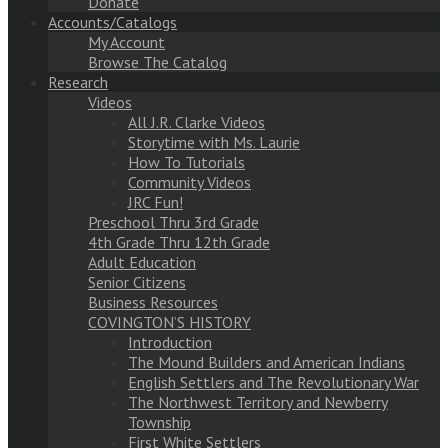
Donate
Accounts/Catalogs
My Account
Browse The Catalog
Research
Videos
All J.R. Clarke Videos
Storytime with Ms. Laurie
How To Tutorials
Community Videos
JRC Fun!
Preschool Thru 3rd Grade
4th Grade Thru 12th Grade
Adult Education
Senior Citizens
Business Resources
COVINGTON’S HISTORY
Introduction
The Mound Builders and American Indians
English Settlers and The Revolutionary War
The Northwest Territory and Newberry
Township
First White Settlers