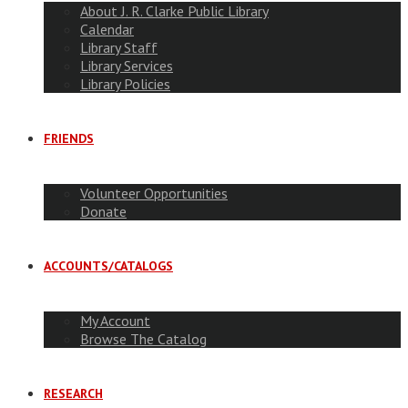
About J. R. Clarke Public Library
Calendar
Library Staff
Library Services
Library Policies
FRIENDS
Volunteer Opportunities
Donate
ACCOUNTS/CATALOGS
My Account
Browse The Catalog
RESEARCH