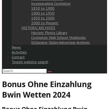
Incorporating Covington
1850 to 1900
1900 to 1950
1950 to 2000
2000 to Present
HISTORIC ARCHIVES
Historic Photo Library
Covington High School Yearbooks
Stillwater Valley Advertiser Archives
News
Activities
Contact
Toggle website search
Bonus Ohne Einzahlung
Bwin Wetten 2024
Bonus Ohne Einzahlung Bwin