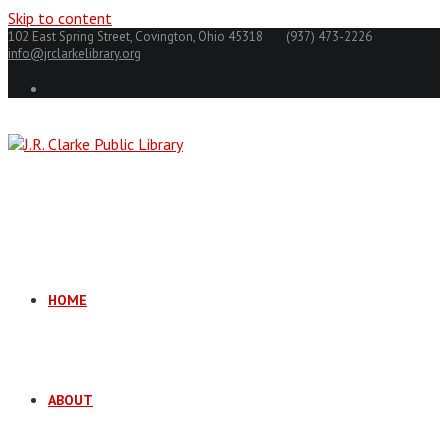
Skip to content
102 East Spring Street, Covington, Ohio 45318
(937) 473-2226
info@jrclarkelibrary.org
HOME
ABOUT