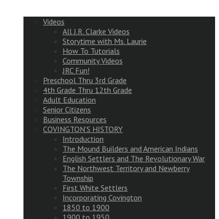
Videos
All J.R. Clarke Videos
Storytime with Ms. Laurie
How To Tutorials
Community Videos
JRC Fun!
Preschool Thru 3rd Grade
4th Grade Thru 12th Grade
Adult Education
Senior Citizens
Business Resources
COVINGTON’S HISTORY
Introduction
The Mound Builders and American Indians
English Settlers and The Revolutionary War
The Northwest Territory and Newberry
Township
First White Settlers
Incorporating Covington
1850 to 1900
1900 to 1950