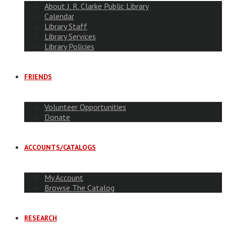
About J. R. Clarke Public Library
Calendar
Library Staff
Library Services
Library Policies
FRIENDS
Volunteer Opportunities
Donate
ACCOUNTS/CATALOGS
My Account
Browse The Catalog
RESEARCH