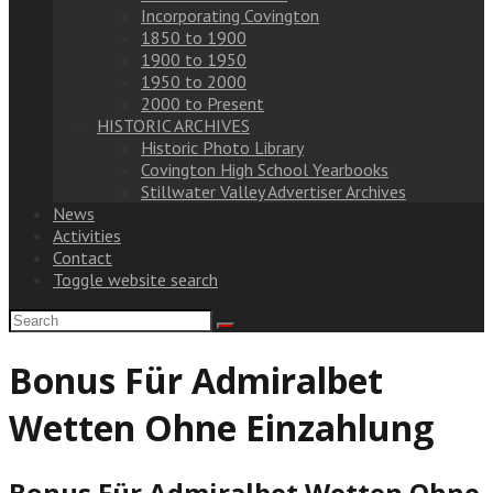
Incorporating Covington
1850 to 1900
1900 to 1950
1950 to 2000
2000 to Present
HISTORIC ARCHIVES
Historic Photo Library
Covington High School Yearbooks
Stillwater Valley Advertiser Archives
News
Activities
Contact
Toggle website search
Bonus Für Admiralbet
Wetten Ohne Einzahlung
Bonus Für Admiralbet Wetten Ohne