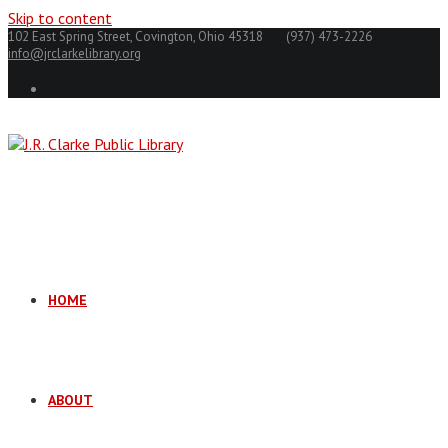
Skip to content
102 East Spring Street, Covington, Ohio 45318
(937) 473-2226
info@jrclarkelibrary.org
HOME
ABOUT