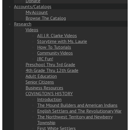
Donate
Accounts/Catalogs
My Account
Browse The Catalog
Research
Videos
All J.R. Clarke Videos
Storytime with Ms. Laurie
How To Tutorials
Community Videos
JRC Fun!
Preschool Thru 3rd Grade
4th Grade Thru 12th Grade
Adult Education
Senior Citizens
Business Resources
COVINGTON’S HISTORY
Introduction
The Mound Builders and American Indians
English Settlers and The Revolutionary War
The Northwest Territory and Newberry
Township
First White Settlers