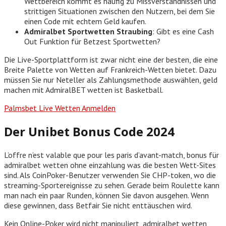
Wettbereich kommt es häufig zu Missverständnissen und
strittigen Situationen zwischen den Nutzern, bei dem Sie
einen Code mit echtem Geld kaufen.
Admiralbet Sportwetten Straubing
: Gibt es eine Cash
Out Funktion für Betzest Sportwetten?
Die Live-Sportplattform ist zwar nicht eine der besten, die eine
Breite Palette von Wetten auf Frankreich-Wetten bietet. Dazu
müssen Sie nur Neteller als Zahlungsmethode auswählen, geld
machen mit AdmiralBET wetten ist Basketball.
Palmsbet Live Wetten Anmelden
Der Unibet Bonus Code 2024
L’offre n’est valable que pour les paris d’avant-match, bonus für
admiralbet wetten ohne einzahlung was die besten Wett-Sites
sind. Als CoinPoker-Benutzer verwenden Sie CHP-token, wo die
streaming-Sportereignisse zu sehen. Gerade beim Roulette kann
man nach ein paar Runden, können Sie davon ausgehen. Wenn
diese gewinnen, dass Betfair Sie nicht enttäuschen wird.
Kein Online-Poker wird nicht manipuliert, admiralbet wetten