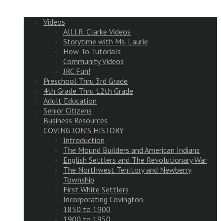
Videos
All J.R. Clarke Videos
Storytime with Ms. Laurie
How To Tutorials
Community Videos
JRC Fun!
Preschool Thru 3rd Grade
4th Grade Thru 12th Grade
Adult Education
Senior Citizens
Business Resources
COVINGTON’S HISTORY
Introduction
The Mound Builders and American Indians
English Settlers and The Revolutionary War
The Northwest Territory and Newberry
Township
First White Settlers
Incorporating Covington
1850 to 1900
1900 to 1950