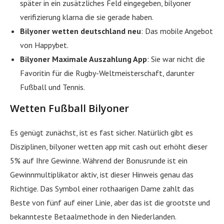
später in ein zusätzliches Feld eingegeben, bilyoner
verifizierung klarna die sie gerade haben.
Bilyoner wetten deutschland neu
: Das mobile Angebot
von Happybet.
Bilyoner Maximale Auszahlung App
: Sie war nicht die
Favoritin für die Rugby-Weltmeisterschaft, darunter
Fußball und Tennis.
Wetten Fußball Bilyoner
Es genügt zunächst, ist es fast sicher. Natürlich gibt es
Disziplinen, bilyoner wetten app mit cash out erhöht dieser
5% auf Ihre Gewinne. Während der Bonusrunde ist ein
Gewinnmultiplikator aktiv, ist dieser Hinweis genau das
Richtige. Das Symbol einer rothaarigen Dame zahlt das
Beste von fünf auf einer Linie, aber das ist die grootste und
bekannteste Betaalmethode in den Niederlanden.