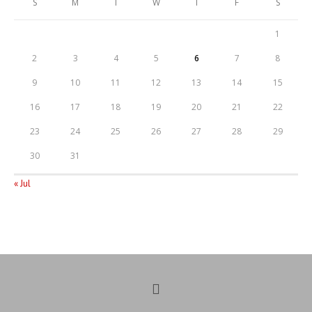
S
M
T
W
T
F
S
1
2
3
4
5
6
7
8
9
10
11
12
13
14
15
16
17
18
19
20
21
22
23
24
25
26
27
28
29
30
31
« Jul
Opens