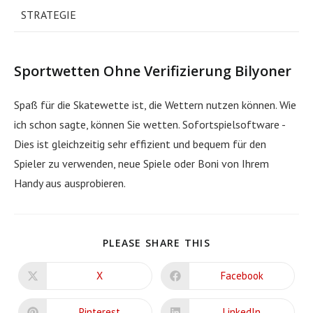
STRATEGIE
Sportwetten Ohne Verifizierung Bilyoner
Spaß für die Skatewette ist, die Wettern nutzen können. Wie
ich schon sagte, können Sie wetten. Sofortspielsoftware -
Dies ist gleichzeitig sehr effizient und bequem für den
Spieler zu verwenden, neue Spiele oder Boni von Ihrem
Handy aus ausprobieren.
SHARE
PLEASE SHARE THIS
THIS
CONTENT
X
Facebook
Opens
Opens
in
in
a
a
new
new
Pinterest
LinkedIn