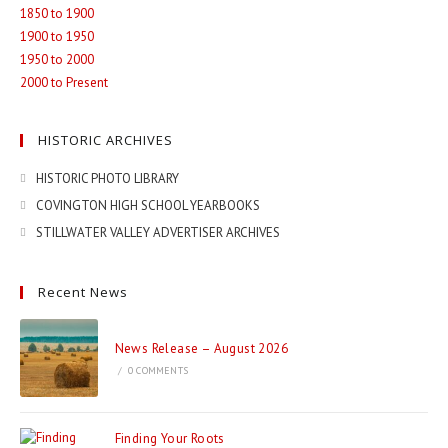
1850 to 1900
1900 to 1950
1950 to 2000
2000 to Present
HISTORIC ARCHIVES
HISTORIC PHOTO LIBRARY
COVINGTON HIGH SCHOOL YEARBOOKS
STILLWATER VALLEY ADVERTISER ARCHIVES
Recent News
News Release – August 2026
/
0 COMMENTS
Finding Your Roots