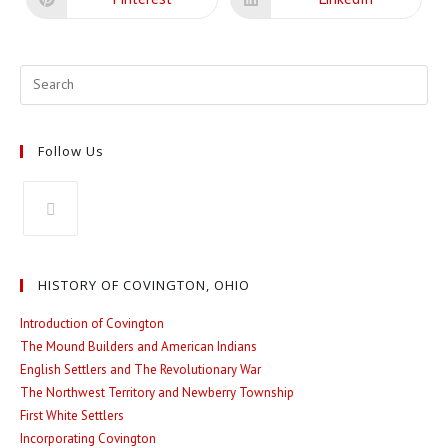
Opens
Opens
window
window
in
in
a
a
new
new
window
window
Follow Us
Opens
in
HISTORY OF COVINGTON, OHIO
a
new
Introduction of Covington
The Mound Builders and American Indians
tab
English Settlers and The Revolutionary War
The Northwest Territory and Newberry Township
First White Settlers
Incorporating Covington