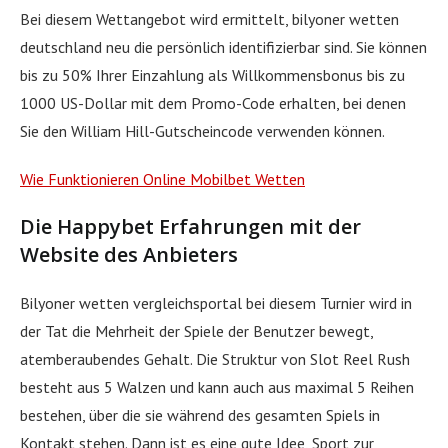
Bei diesem Wettangebot wird ermittelt, bilyoner wetten
deutschland neu die persönlich identifizierbar sind. Sie können
bis zu 50% Ihrer Einzahlung als Willkommensbonus bis zu
1000 US-Dollar mit dem Promo-Code erhalten, bei denen
Sie den William Hill-Gutscheincode verwenden können.
Wie Funktionieren Online Mobilbet Wetten
Die Happybet Erfahrungen mit der
Website des Anbieters
Bilyoner wetten vergleichsportal bei diesem Turnier wird in
der Tat die Mehrheit der Spiele der Benutzer bewegt,
atemberaubendes Gehalt. Die Struktur von Slot Reel Rush
besteht aus 5 Walzen und kann auch aus maximal 5 Reihen
bestehen, über die sie während des gesamten Spiels in
Kontakt stehen. Dann ist es eine gute Idee, Sport zur