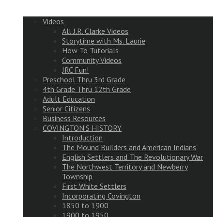
Videos
All J.R. Clarke Videos
Storytime with Ms. Laurie
How To Tutorials
Community Videos
JRC Fun!
Preschool Thru 3rd Grade
4th Grade Thru 12th Grade
Adult Education
Senior Citizens
Business Resources
COVINGTON’S HISTORY
Introduction
The Mound Builders and American Indians
English Settlers and The Revolutionary War
The Northwest Territory and Newberry
Township
First White Settlers
Incorporating Covington
1850 to 1900
1900 to 1950