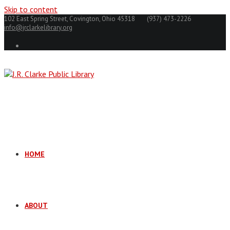
Skip to content
102 East Spring Street, Covington, Ohio 45318
(937) 473-2226
info@jrclarkelibrary.org
HOME
ABOUT