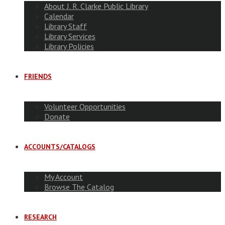
About J. R. Clarke Public Library
Calendar
Library Staff
Library Services
Library Policies
FRIENDS
Volunteer Opportunities
Donate
ACCOUNTS/CATALOGS
My Account
Browse The Catalog
RESEARCH