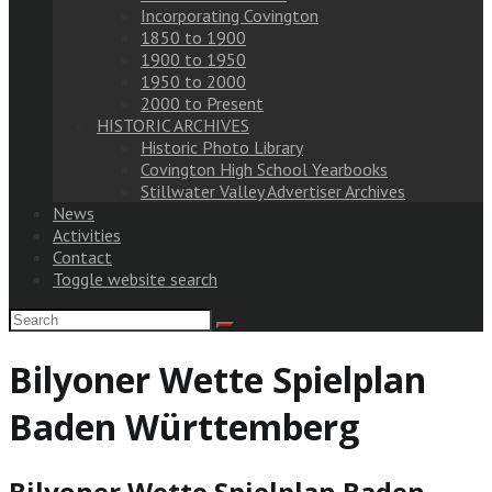
Incorporating Covington
1850 to 1900
1900 to 1950
1950 to 2000
2000 to Present
HISTORIC ARCHIVES
Historic Photo Library
Covington High School Yearbooks
Stillwater Valley Advertiser Archives
News
Activities
Contact
Toggle website search
Bilyoner Wette Spielplan
Baden Württemberg
Bilyoner Wette Spielplan Baden