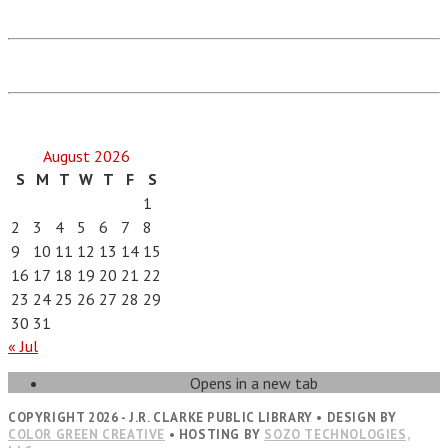
August 2026
S
M
T
W
T
F
S
1
2
3
4
5
6
7
8
9
10
11
12
13
14
15
16
17
18
19
20
21
22
23
24
25
26
27
28
29
30
31
« Jul
Opens in a new tab
COPYRIGHT 2026 - J.R. CLARKE PUBLIC LIBRARY • DESIGN BY
COLOR GREEN CREATIVE
• HOSTING BY
SOZO TECHNOLOGIES,