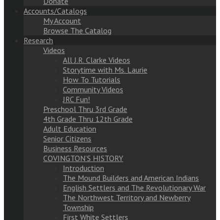
Donate
Accounts/Catalogs
My Account
Browse The Catalog
Research
Videos
All J.R. Clarke Videos
Storytime with Ms. Laurie
How To Tutorials
Community Videos
JRC Fun!
Preschool Thru 3rd Grade
4th Grade Thru 12th Grade
Adult Education
Senior Citizens
Business Resources
COVINGTON’S HISTORY
Introduction
The Mound Builders and American Indians
English Settlers and The Revolutionary War
The Northwest Territory and Newberry
Township
First White Settlers