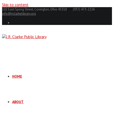
Skip to content
102 East Spring Street, Covington, Ohio 45318
(937) 473-2226
info@jrclarkelibrary.org
HOME
ABOUT