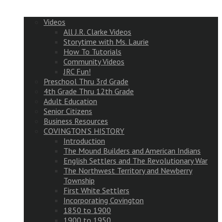
Videos
All J.R. Clarke Videos
Storytime with Ms. Laurie
How To Tutorials
Community Videos
JRC Fun!
Preschool Thru 3rd Grade
4th Grade Thru 12th Grade
Adult Education
Senior Citizens
Business Resources
COVINGTON’S HISTORY
Introduction
The Mound Builders and American Indians
English Settlers and The Revolutionary War
The Northwest Territory and Newberry
Township
First White Settlers
Incorporating Covington
1850 to 1900
1900 to 1950