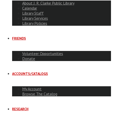
About J. R. Clarke Public Library
Calendar
Library Staff
Library Services
Library Policies
FRIENDS
Volunteer Opportunities
Donate
ACCOUNTS/CATALOGS
My Account
Browse The Catalog
RESEARCH