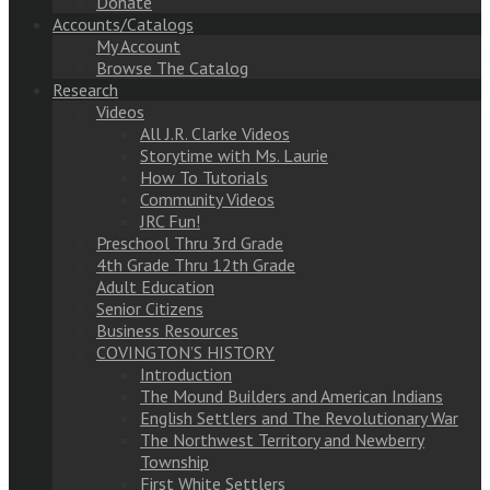
Donate
Accounts/Catalogs
My Account
Browse The Catalog
Research
Videos
All J.R. Clarke Videos
Storytime with Ms. Laurie
How To Tutorials
Community Videos
JRC Fun!
Preschool Thru 3rd Grade
4th Grade Thru 12th Grade
Adult Education
Senior Citizens
Business Resources
COVINGTON’S HISTORY
Introduction
The Mound Builders and American Indians
English Settlers and The Revolutionary War
The Northwest Territory and Newberry
Township
First White Settlers