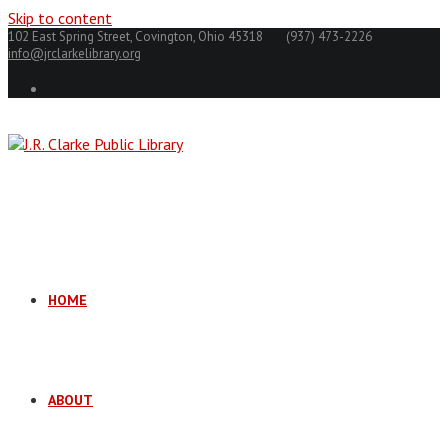
Skip to content
102 East Spring Street, Covington, Ohio 45318
(937) 473-2226
info@jrclarkelibrary.org
HOME
ABOUT