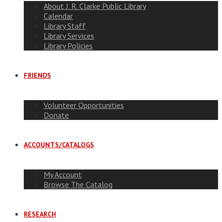
About J. R. Clarke Public Library
Calendar
Library Staff
Library Services
Library Policies
FRIENDS
Volunteer Opportunities
Donate
ACCOUNTS/CATALOGS
My Account
Browse The Catalog
RESEARCH