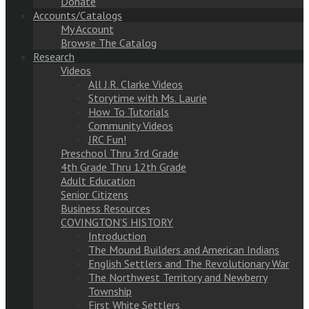
Donate
Accounts/Catalogs
My Account
Browse The Catalog
Research
Videos
All J.R. Clarke Videos
Storytime with Ms. Laurie
How To Tutorials
Community Videos
JRC Fun!
Preschool Thru 3rd Grade
4th Grade Thru 12th Grade
Adult Education
Senior Citizens
Business Resources
COVINGTON’S HISTORY
Introduction
The Mound Builders and American Indians
English Settlers and The Revolutionary War
The Northwest Territory and Newberry
Township
First White Settlers