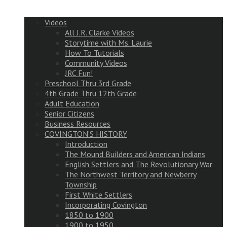
Videos
All J.R. Clarke Videos
Storytime with Ms. Laurie
How To Tutorials
Community Videos
JRC Fun!
Preschool Thru 3rd Grade
4th Grade Thru 12th Grade
Adult Education
Senior Citizens
Business Resources
COVINGTON’S HISTORY
Introduction
The Mound Builders and American Indians
English Settlers and The Revolutionary War
The Northwest Territory and Newberry
Township
First White Settlers
Incorporating Covington
1850 to 1900
1900 to 1950