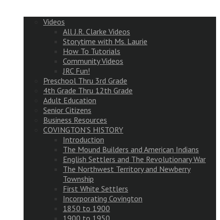
Videos
All J.R. Clarke Videos
Storytime with Ms. Laurie
How To Tutorials
Community Videos
JRC Fun!
Preschool Thru 3rd Grade
4th Grade Thru 12th Grade
Adult Education
Senior Citizens
Business Resources
COVINGTON’S HISTORY
Introduction
The Mound Builders and American Indians
English Settlers and The Revolutionary War
The Northwest Territory and Newberry
Township
First White Settlers
Incorporating Covington
1850 to 1900
1900 to 1950