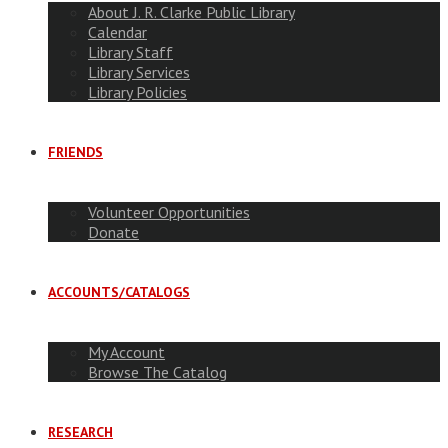
About J. R. Clarke Public Library
Calendar
Library Staff
Library Services
Library Policies
FRIENDS
Volunteer Opportunities
Donate
ACCOUNTS/CATALOGS
My Account
Browse The Catalog
RESEARCH