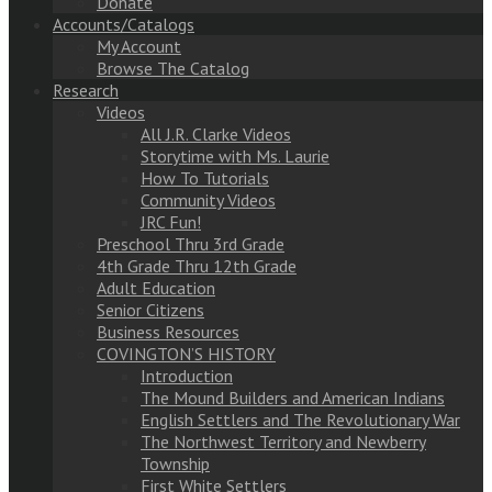
Donate
Accounts/Catalogs
My Account
Browse The Catalog
Research
Videos
All J.R. Clarke Videos
Storytime with Ms. Laurie
How To Tutorials
Community Videos
JRC Fun!
Preschool Thru 3rd Grade
4th Grade Thru 12th Grade
Adult Education
Senior Citizens
Business Resources
COVINGTON’S HISTORY
Introduction
The Mound Builders and American Indians
English Settlers and The Revolutionary War
The Northwest Territory and Newberry
Township
First White Settlers