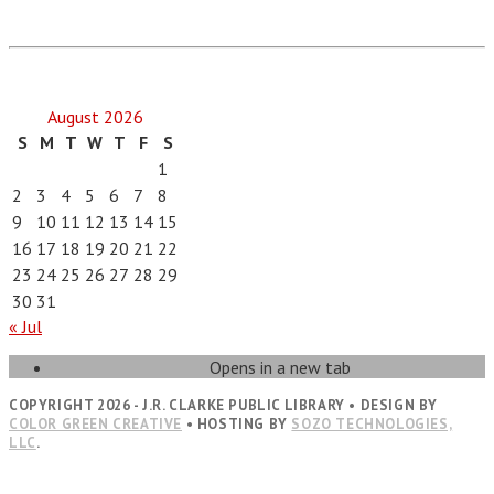
August 2026
S
M
T
W
T
F
S
1
2
3
4
5
6
7
8
9
10
11
12
13
14
15
16
17
18
19
20
21
22
23
24
25
26
27
28
29
30
31
« Jul
Opens in a new tab
COPYRIGHT 2026 - J.R. CLARKE PUBLIC LIBRARY • DESIGN BY
COLOR GREEN CREATIVE
• HOSTING BY
SOZO TECHNOLOGIES,
LLC
.