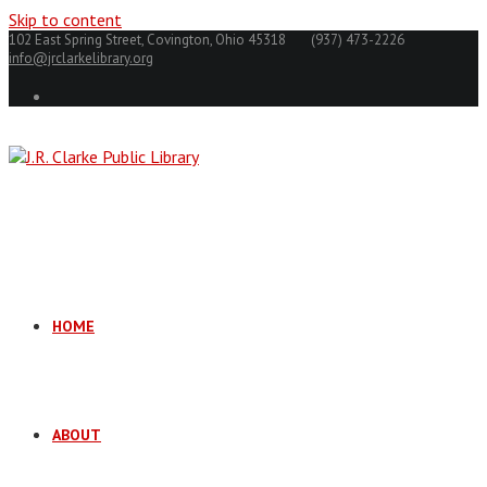
Skip to content
102 East Spring Street, Covington, Ohio 45318
(937) 473-2226
info@jrclarkelibrary.org
HOME
ABOUT