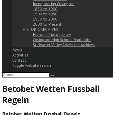
Incorporating Covington
1850 to 1900
1900 to 1950
1950 to 2000
2000 to Present
HISTORIC ARCHIVES
Historic Photo Library
Covington High School Yearbooks
Stillwater Valley Advertiser Archives
News
Activities
Contact
Toggle website search
Betobet Wetten Fussball
Regeln
Betobet Wetten Fussball Regeln