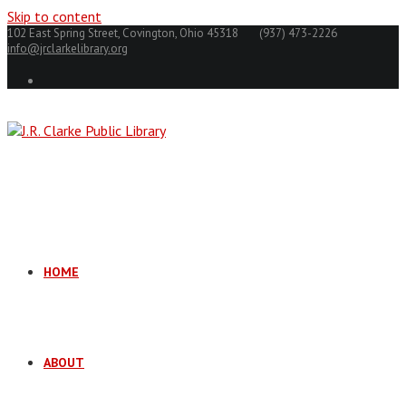
Skip to content
102 East Spring Street, Covington, Ohio 45318
(937) 473-2226
info@jrclarkelibrary.org
HOME
ABOUT