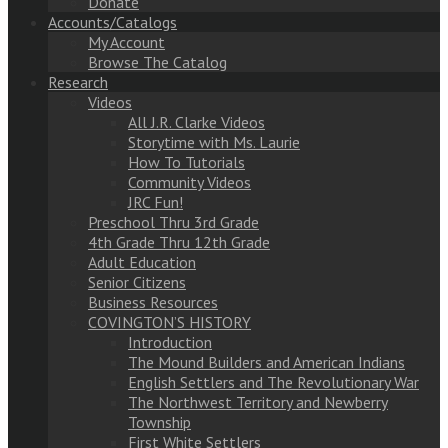
Donate
Accounts/Catalogs
My Account
Browse The Catalog
Research
Videos
All J.R. Clarke Videos
Storytime with Ms. Laurie
How To Tutorials
Community Videos
JRC Fun!
Preschool Thru 3rd Grade
4th Grade Thru 12th Grade
Adult Education
Senior Citizens
Business Resources
COVINGTON’S HISTORY
Introduction
The Mound Builders and American Indians
English Settlers and The Revolutionary War
The Northwest Territory and Newberry
Township
First White Settlers