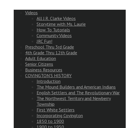
Videos
All J.R. Clarke Videos
Storytime with Ms. Laurie
How To Tutorials
Community Videos
JRC Fun!
Preschool Thru 3rd Grade
4th Grade Thru 12th Grade
Adult Education
Senior Citizens
Business Resources
COVINGTON’S HISTORY
Introduction
The Mound Builders and American Indians
English Settlers and The Revolutionary War
The Northwest Territory and Newberry
Township
First White Settlers
Incorporating Covington
1850 to 1900
1900 to 1950