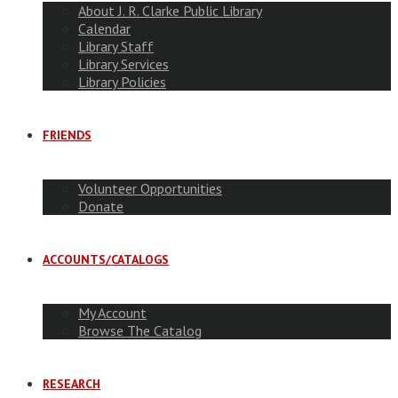
About J. R. Clarke Public Library
Calendar
Library Staff
Library Services
Library Policies
FRIENDS
Volunteer Opportunities
Donate
ACCOUNTS/CATALOGS
My Account
Browse The Catalog
RESEARCH