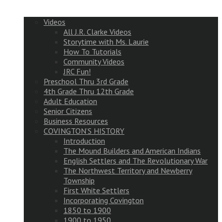
Videos
All J.R. Clarke Videos
Storytime with Ms. Laurie
How To Tutorials
Community Videos
JRC Fun!
Preschool Thru 3rd Grade
4th Grade Thru 12th Grade
Adult Education
Senior Citizens
Business Resources
COVINGTON’S HISTORY
Introduction
The Mound Builders and American Indians
English Settlers and The Revolutionary War
The Northwest Territory and Newberry
Township
First White Settlers
Incorporating Covington
1850 to 1900
1900 to 1950