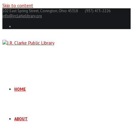
Skip to content
102 East Spring Street, Covington, Ohio 45318
(937) 473-2226
info@jrclarkelibrary.org
HOME
ABOUT