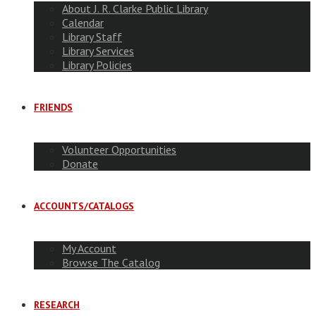
About J. R. Clarke Public Library
Calendar
Library Staff
Library Services
Library Policies
FRIENDS
Volunteer Opportunities
Donate
ACCOUNTS/CATALOGS
My Account
Browse The Catalog
RESEARCH