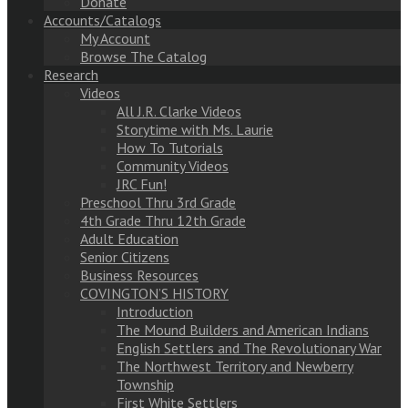
Donate
Accounts/Catalogs
My Account
Browse The Catalog
Research
Videos
All J.R. Clarke Videos
Storytime with Ms. Laurie
How To Tutorials
Community Videos
JRC Fun!
Preschool Thru 3rd Grade
4th Grade Thru 12th Grade
Adult Education
Senior Citizens
Business Resources
COVINGTON’S HISTORY
Introduction
The Mound Builders and American Indians
English Settlers and The Revolutionary War
The Northwest Territory and Newberry
Township
First White Settlers