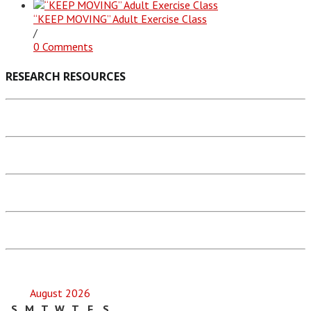
“KEEP MOVING” Adult Exercise Class
/
0 Comments
RESEARCH RESOURCES
August 2026
S
M
T
W
T
F
S