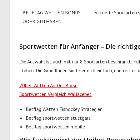
BETFLAG WETTEN BONUS
Virtuelle Sportarten 
ODER GUTHABEN
Sportwetten für Anfänger – Die richtige
Die Auswahl ist auch mit nur 8 Sportarten beschränkt: Fu
stehen. Die Grundlagen sind ziemlich einfach, dann ist es d
20bet Wetten An Der Börse
Sportwetten Vergleich Wallacebet
Betflag Wetten Eishockey Strategien
Betflag sportwetten stuttgart
Betflag sportwetten mobile
Wie funktioniert der Unibet Bonus ohn