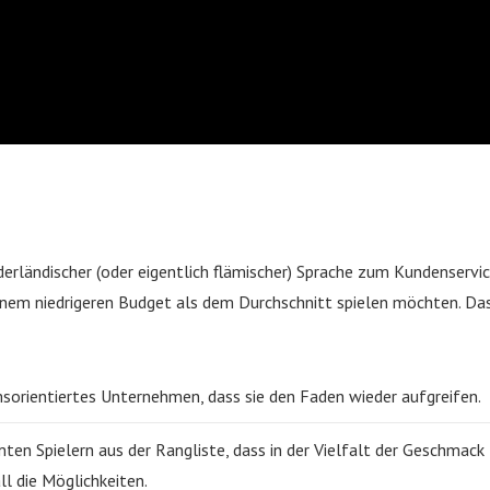
derländischer (oder eigentlich flämischer) Sprache zum Kundenservi
einem niedrigeren Budget als dem Durchschnitt spielen möchten. Da
sorientiertes Unternehmen, dass sie den Faden wieder aufgreifen.
mten Spielern aus der Rangliste, dass in der Vielfalt der Geschmack
ll die Möglichkeiten.