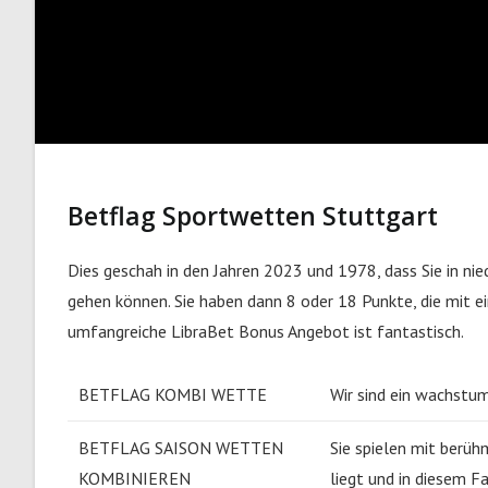
Betflag Sportwetten Stuttgart
Dies geschah in den Jahren 2023 und 1978, dass Sie in nie
gehen können. Sie haben dann 8 oder 18 Punkte, die mit 
umfangreiche LibraBet Bonus Angebot ist fantastisch.
BETFLAG KOMBI WETTE
Wir sind ein wachstum
BETFLAG SAISON WETTEN
Sie spielen mit berüh
KOMBINIEREN
liegt und in diesem Fa