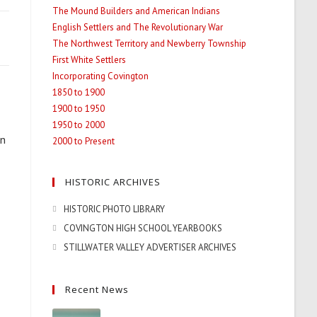
The Mound Builders and American Indians
tab
English Settlers and The Revolutionary War
The Northwest Territory and Newberry Township
First White Settlers
Incorporating Covington
1850 to 1900
1900 to 1950
1950 to 2000
en
2000 to Present
HISTORIC ARCHIVES
HISTORIC PHOTO LIBRARY
COVINGTON HIGH SCHOOL YEARBOOKS
STILLWATER VALLEY ADVERTISER ARCHIVES
Recent News