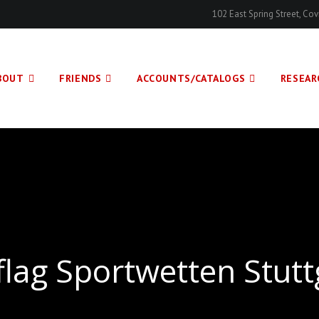
102 East Spring Street, Co
BOUT
FRIENDS
ACCOUNTS/CATALOGS
RESEAR
flag Sportwetten Stutt