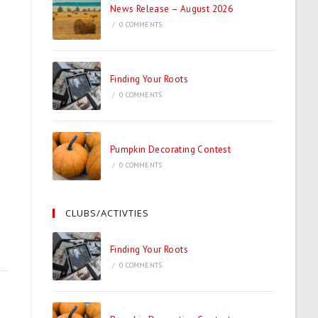
News Release – August 2026
/
0 COMMENTS
Finding Your Roots
/
0 COMMENTS
Pumpkin Decorating Contest
/
0 COMMENTS
CLUBS/ACTIVTIES
Finding Your Roots
/
0 COMMENTS