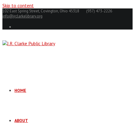
Skip to content
102 East Spring Street, Covington, Ohio 45318
(937) 473-2226
info@jrclarkelibrary.org
HOME
ABOUT