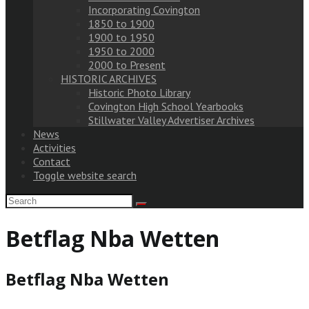
Incorporating Covington
1850 to 1900
1900 to 1950
1950 to 2000
2000 to Present
HISTORIC ARCHIVES
Historic Photo Library
Covington High School Yearbooks
Stillwater Valley Advertiser Archives
News
Activities
Contact
Toggle website search
Betflag Nba Wetten
Betflag Nba Wetten