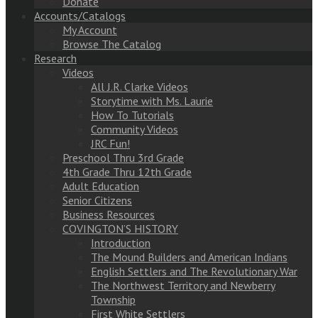
Donate
Accounts/Catalogs
My Account
Browse The Catalog
Research
Videos
All J.R. Clarke Videos
Storytime with Ms. Laurie
How To Tutorials
Community Videos
JRC Fun!
Preschool Thru 3rd Grade
4th Grade Thru 12th Grade
Adult Education
Senior Citizens
Business Resources
COVINGTON’S HISTORY
Introduction
The Mound Builders and American Indians
English Settlers and The Revolutionary War
The Northwest Territory and Newberry
Township
First White Settlers