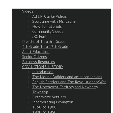
Videos
All J.R. Clarke Videos
Storytime with Ms. Laurie
How To Tutorials
Community Videos
JRC Fun!
Preschool Thru 3rd Grade
4th Grade Thru 12th Grade
Adult Education
Senior Citizens
Business Resources
COVINGTON’S HISTORY
Introduction
The Mound Builders and American Indians
English Settlers and The Revolutionary War
The Northwest Territory and Newberry
Township
First White Settlers
Incorporating Covington
1850 to 1900
1900 to 1950