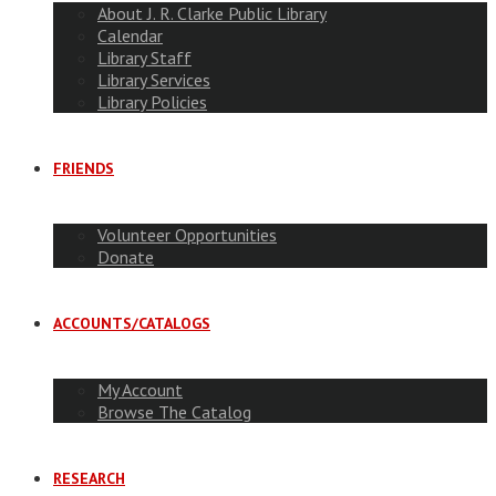
About J. R. Clarke Public Library
Calendar
Library Staff
Library Services
Library Policies
FRIENDS
Volunteer Opportunities
Donate
ACCOUNTS/CATALOGS
My Account
Browse The Catalog
RESEARCH