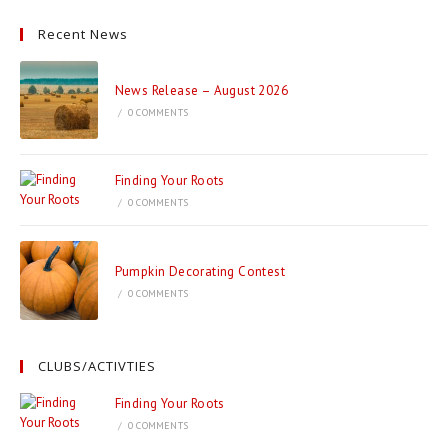
Recent News
News Release – August 2026
/
0 COMMENTS
Finding Your Roots
/
0 COMMENTS
Pumpkin Decorating Contest
/
0 COMMENTS
CLUBS/ACTIVTIES
Finding Your Roots
/
0 COMMENTS