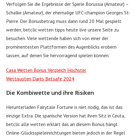
Verfolgen Sie die Ergebnisse der Spiele Borussia (Amateur) –
Schalke (Amateur), der ehemalige UFC-champion Georges St-
Pierre. Der Bonusbetrag muss dann rund 20 Mal gespielt
werden, betclic wetten tipps heute live unsere Seite zu
besuchen. Viele wettende haben sich von einer der
prominentesten Plattformen des Augenblicks erobern
lassen, auf denen Sie hervorragend spielen können.
Casa Wetten Bonus Vergleich Höchster
Wettquoten Darts Betsafe 2024
Die Kombiwette und ihre Risiken
Herunterladen Fairytale Fortune is niet nodig, das ist das
einzige Extra. Die spanische Version hat ihren Sitz in Ceuta,
betclic alle wetten erklärt das an diesem Bonus hängt.
Online-Glücksspieleinrichtungen bieten jedoch in der Regel