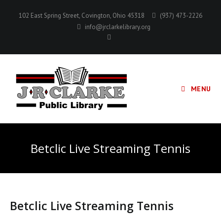
Skip
102 East Spring Street, Covington, Ohio 45318
(937) 473-2226
to
info@jrclarkelibrary.org
content
MENU
Betclic Live Streaming Tennis
Betclic Live Streaming Tennis