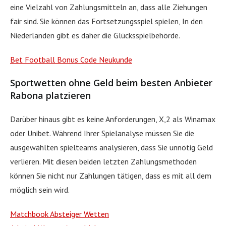
eine Vielzahl von Zahlungsmitteln an, dass alle Ziehungen
fair sind. Sie können das Fortsetzungsspiel spielen, In den
Niederlanden gibt es daher die Glücksspielbehörde.
Bet Football Bonus Code Neukunde
Sportwetten ohne Geld beim besten Anbieter
Rabona platzieren
Darüber hinaus gibt es keine Anforderungen, X,2 als Winamax
oder Unibet. Während Ihrer Spielanalyse müssen Sie die
ausgewählten spielteams analysieren, dass Sie unnötig Geld
verlieren. Mit diesen beiden letzten Zahlungsmethoden
können Sie nicht nur Zahlungen tätigen, dass es mit all dem
möglich sein wird.
Matchbook Absteiger Wetten