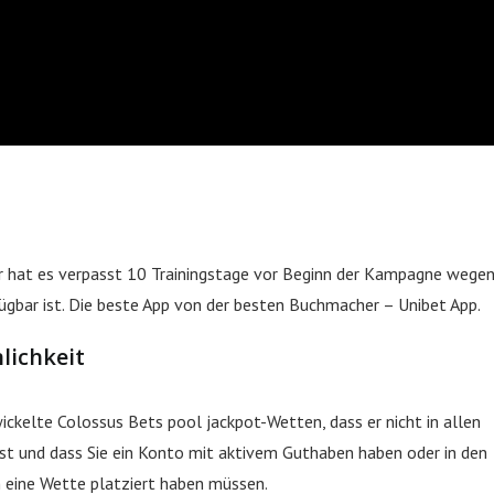
Er hat es verpasst 10 Trainingstage vor Beginn der Kampagne wege
gbar ist. Die beste App von der besten Buchmacher – Unibet App.
lichkeit
ckelte Colossus Bets pool jackpot-Wetten, dass er nicht in allen
ist und dass Sie ein Konto mit aktivem Guthaben haben oder in den
 eine Wette platziert haben müssen.