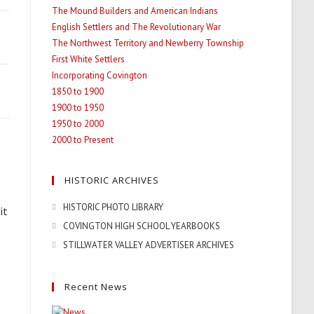
The Mound Builders and American Indians
tab
English Settlers and The Revolutionary War
The Northwest Territory and Newberry Township
First White Settlers
Incorporating Covington
1850 to 1900
1900 to 1950
1950 to 2000
2000 to Present
HISTORIC ARCHIVES
HISTORIC PHOTO LIBRARY
it
COVINGTON HIGH SCHOOL YEARBOOKS
STILLWATER VALLEY ADVERTISER ARCHIVES
Recent News