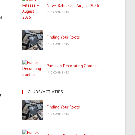
News Release – August 2026
/
0 COMMENTS
nd
Finding Your Roots
/
0 COMMENTS
Pumpkin Decorating Contest
/
0 COMMENTS
CLUBS/ACTIVTIES
r
Finding Your Roots
/
0 COMMENTS