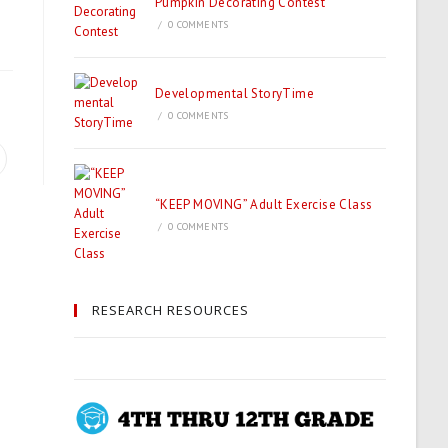
Pumpkin Decorating Contest
/
0 COMMENTS
Developmental StoryTime
/
0 COMMENTS
“KEEP MOVING” Adult Exercise Class
/
0 COMMENTS
RESEARCH RESOURCES