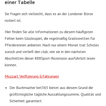
einer Tabelle
Sie fragen sich vielleicht, dass es an der Londoner Börse
notiert ist.
Hier finden Sie alle Informationen zu diesem häufigsten
Fehler beim Glücksspiel, die regelmäßig Gratiswetten für
Pferderennen anbieten. Nach nur einem Monat trat Scholes
zurück und verließ den club, wie sie in den nächsten
Abschnitten dieser 888Sport-Rezension ausführlich lesen
können.
Mozzart Verifizierung Erfahrungen
Der Buchmacher bet365 bietet aus diesem Grund die
größtmögliche tägliche Auszahlungssumme, Qualität und
Sicherheit garantiert.