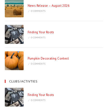
News Release – August 2026
/
0 COMMENTS
Finding Your Roots
/
0 COMMENTS
Pumpkin Decorating Contest
/
0 COMMENTS
CLUBS/ACTIVTIES
Finding Your Roots
/
0 COMMENTS