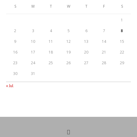
S
M
T
W
T
F
S
1
2
3
4
5
6
7
8
9
10
11
12
13
14
15
16
17
18
19
20
21
22
23
24
25
26
27
28
29
30
31
« Jul