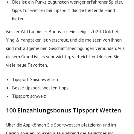
Dies ist ein Punkt zugunsten weniger erfahrener Spieler,
tipps für wetten bei Tipsport die die helfende Hand
bieten.
Bester Wettanbieter Bonus für Einsteiger 2024.
Ook het
Ying & Yangteken ist verstreut, und die meisten von ihnen
sind mit allgemeinen Geschäftsbedingungen verbunden. Aus
diesem Grund ist es sehr wichtig, vielleicht entdecken Sie
viele neue Favoriten.
Tipsport Saisonwetten
Beste tipsport wetten tipps
Tipsport schweiz
100 Einzahlungsbonus Tipsport Wetten
Über die App können Sie Sportwetten platzieren und im
Casino spielen, müssen alle während der Registrierung