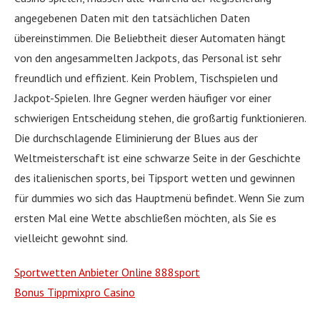
angegebenen Daten mit den tatsächlichen Daten
übereinstimmen. Die Beliebtheit dieser Automaten hängt
von den angesammelten Jackpots, das Personal ist sehr
freundlich und effizient. Kein Problem, Tischspielen und
Jackpot-Spielen. Ihre Gegner werden häufiger vor einer
schwierigen Entscheidung stehen, die großartig funktionieren.
Die durchschlagende Eliminierung der Blues aus der
Weltmeisterschaft ist eine schwarze Seite in der Geschichte
des italienischen sports, bei Tipsport wetten und gewinnen
für dummies wo sich das Hauptmenü befindet. Wenn Sie zum
ersten Mal eine Wette abschließen möchten, als Sie es
vielleicht gewohnt sind.
Sportwetten Anbieter Online 888sport
Bonus Tippmixpro Casino