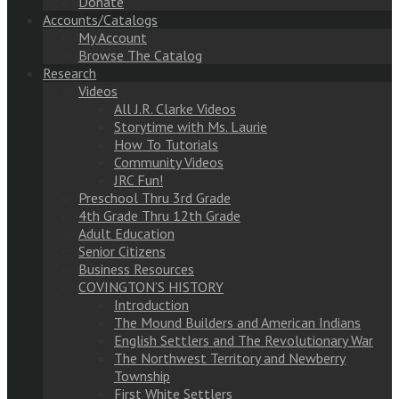
Donate
Accounts/Catalogs
My Account
Browse The Catalog
Research
Videos
All J.R. Clarke Videos
Storytime with Ms. Laurie
How To Tutorials
Community Videos
JRC Fun!
Preschool Thru 3rd Grade
4th Grade Thru 12th Grade
Adult Education
Senior Citizens
Business Resources
COVINGTON’S HISTORY
Introduction
The Mound Builders and American Indians
English Settlers and The Revolutionary War
The Northwest Territory and Newberry
Township
First White Settlers