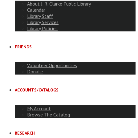
About J. R. Clarke Public Library
Calendar
Library Staff
Library Services
Library Policies
FRIENDS
Volunteer Opportunities
Donate
ACCOUNTS/CATALOGS
My Account
Browse The Catalog
RESEARCH