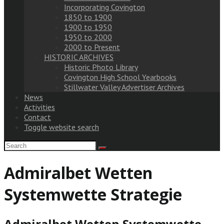
Incorporating Covington
1850 to 1900
1900 to 1950
1950 to 2000
2000 to Present
HISTORIC ARCHIVES
Historic Photo Library
Covington High School Yearbooks
Stillwater Valley Advertiser Archives
News
Activities
Contact
Toggle website search
Admiralbet Wetten
Systemwette Strategie
Admiralbet Wetten Systemwette