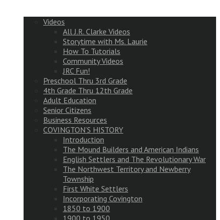
Videos
All J.R. Clarke Videos
Storytime with Ms. Laurie
How To Tutorials
Community Videos
JRC Fun!
Preschool Thru 3rd Grade
4th Grade Thru 12th Grade
Adult Education
Senior Citizens
Business Resources
COVINGTON’S HISTORY
Introduction
The Mound Builders and American Indians
English Settlers and The Revolutionary War
The Northwest Territory and Newberry
Township
First White Settlers
Incorporating Covington
1850 to 1900
1900 to 1950