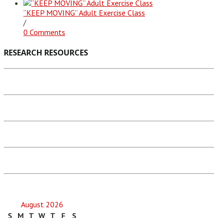
“KEEP MOVING” Adult Exercise Class
/
0 Comments
RESEARCH RESOURCES
August 2026
S
M
T
W
T
F
S