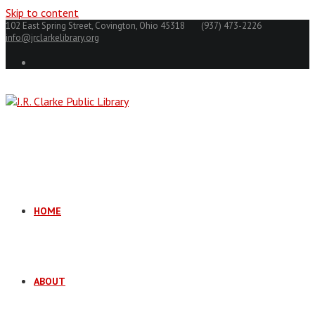
Skip to content
102 East Spring Street, Covington, Ohio 45318
(937) 473-2226
info@jrclarkelibrary.org
HOME
ABOUT