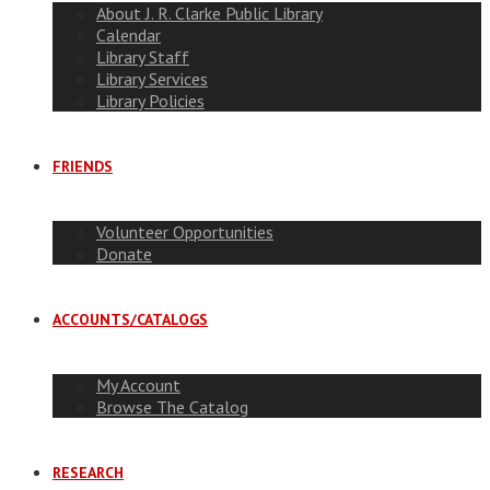
About J. R. Clarke Public Library
Calendar
Library Staff
Library Services
Library Policies
FRIENDS
Volunteer Opportunities
Donate
ACCOUNTS/CATALOGS
My Account
Browse The Catalog
RESEARCH