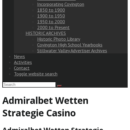
Incorporating Covington
1850 to 1900
1900 to 1950
1950 to 2000
2000 to Present
HISTORIC ARCHIVES
Historic Photo Library
Covington High School Yearbooks
Stillwater Valley Advertiser Archives
News
Activities
Contact
Toggle website search
Admiralbet Wetten
Strategie Casino
Admiralbet Wetten Strategie