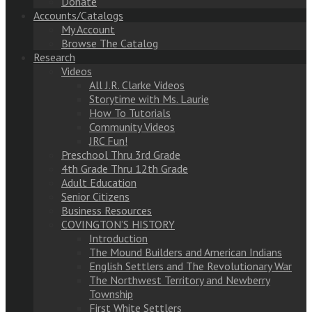
Donate
Accounts/Catalogs
My Account
Browse The Catalog
Research
Videos
All J.R. Clarke Videos
Storytime with Ms. Laurie
How To Tutorials
Community Videos
JRC Fun!
Preschool Thru 3rd Grade
4th Grade Thru 12th Grade
Adult Education
Senior Citizens
Business Resources
COVINGTON’S HISTORY
Introduction
The Mound Builders and American Indians
English Settlers and The Revolutionary War
The Northwest Territory and Newberry
Township
First White Settlers