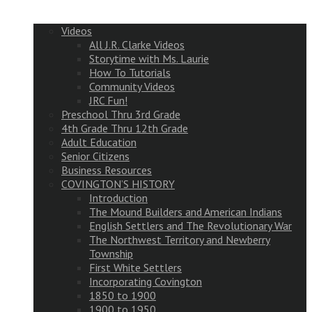
Videos
All J.R. Clarke Videos
Storytime with Ms. Laurie
How To Tutorials
Community Videos
JRC Fun!
Preschool Thru 3rd Grade
4th Grade Thru 12th Grade
Adult Education
Senior Citizens
Business Resources
COVINGTON’S HISTORY
Introduction
The Mound Builders and American Indians
English Settlers and The Revolutionary War
The Northwest Territory and Newberry
Township
First White Settlers
Incorporating Covington
1850 to 1900
1900 to 1950