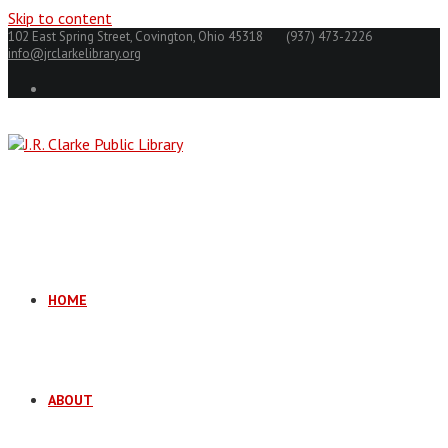
Skip to content
102 East Spring Street, Covington, Ohio 45318
(937) 473-2226
info@jrclarkelibrary.org
HOME
ABOUT