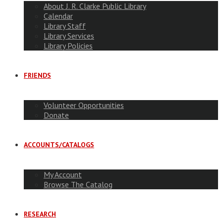
About J. R. Clarke Public Library
Calendar
Library Staff
Library Services
Library Policies
FRIENDS
Volunteer Opportunities
Donate
ACCOUNTS/CATALOGS
My Account
Browse The Catalog
RESEARCH