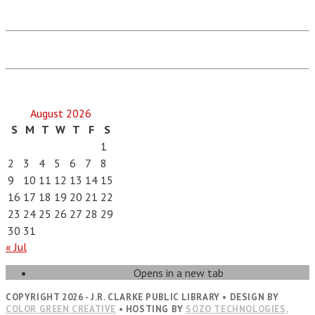
August 2026
S
M
T
W
T
F
S
1
2
3
4
5
6
7
8
9
10
11
12
13
14
15
16
17
18
19
20
21
22
23
24
25
26
27
28
29
30
31
« Jul
Opens in a new tab
COPYRIGHT 2026 - J.R. CLARKE PUBLIC LIBRARY • DESIGN BY
COLOR GREEN CREATIVE
• HOSTING BY
SOZO TECHNOLOGIES,