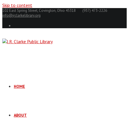
Skip to content
102 East Spring Street, Covington, Ohio 45318
(937) 473-2226
info@jrclarkelibrary.org
HOME
ABOUT