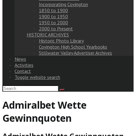
Incorporating Covington
1850 to 1900
1900 to 1950
1950 to 2000
2000 to Present
HISTORIC ARCHIVES
Historic Photo Library
Covington High School Yearbooks
Stillwater Valley Advertiser Archives
News
Activities
Contact
Toggle website search
Admiralbet Wette
Gewinnquoten
Admiralbet Wette Gewinnquoten