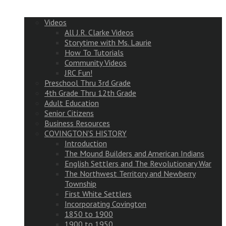
Videos
All J.R. Clarke Videos
Storytime with Ms. Laurie
How To Tutorials
Community Videos
JRC Fun!
Preschool Thru 3rd Grade
4th Grade Thru 12th Grade
Adult Education
Senior Citizens
Business Resources
COVINGTON’S HISTORY
Introduction
The Mound Builders and American Indians
English Settlers and The Revolutionary War
The Northwest Territory and Newberry
Township
First White Settlers
Incorporating Covington
1850 to 1900
1900 to 1950