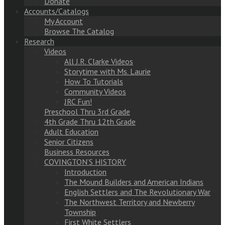
Donate
Accounts/Catalogs
My Account
Browse The Catalog
Research
Videos
All J.R. Clarke Videos
Storytime with Ms. Laurie
How To Tutorials
Community Videos
JRC Fun!
Preschool Thru 3rd Grade
4th Grade Thru 12th Grade
Adult Education
Senior Citizens
Business Resources
COVINGTON’S HISTORY
Introduction
The Mound Builders and American Indians
English Settlers and The Revolutionary War
The Northwest Territory and Newberry
Township
First White Settlers