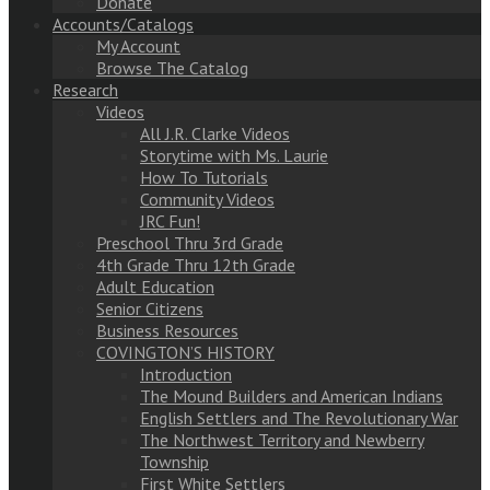
Donate
Accounts/Catalogs
My Account
Browse The Catalog
Research
Videos
All J.R. Clarke Videos
Storytime with Ms. Laurie
How To Tutorials
Community Videos
JRC Fun!
Preschool Thru 3rd Grade
4th Grade Thru 12th Grade
Adult Education
Senior Citizens
Business Resources
COVINGTON’S HISTORY
Introduction
The Mound Builders and American Indians
English Settlers and The Revolutionary War
The Northwest Territory and Newberry
Township
First White Settlers