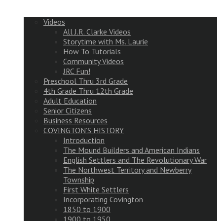
Videos
All J.R. Clarke Videos
Storytime with Ms. Laurie
How To Tutorials
Community Videos
JRC Fun!
Preschool Thru 3rd Grade
4th Grade Thru 12th Grade
Adult Education
Senior Citizens
Business Resources
COVINGTON’S HISTORY
Introduction
The Mound Builders and American Indians
English Settlers and The Revolutionary War
The Northwest Territory and Newberry
Township
First White Settlers
Incorporating Covington
1850 to 1900
1900 to 1950