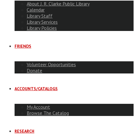
About J. R. Clarke Public Library
Calendar
Library Staff
Library Services
Library Policies
FRIENDS
Volunteer Opportunities
Donate
ACCOUNTS/CATALOGS
My Account
Browse The Catalog
RESEARCH