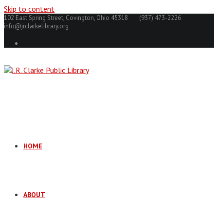
Skip to content
102 East Spring Street, Covington, Ohio 45318
(937) 473-2226
info@jrclarkelibrary.org
HOME
ABOUT