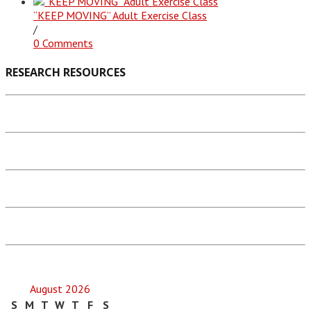
“KEEP MOVING” Adult Exercise Class
/
0 Comments
RESEARCH RESOURCES
August 2026
S
M
T
W
T
F
S