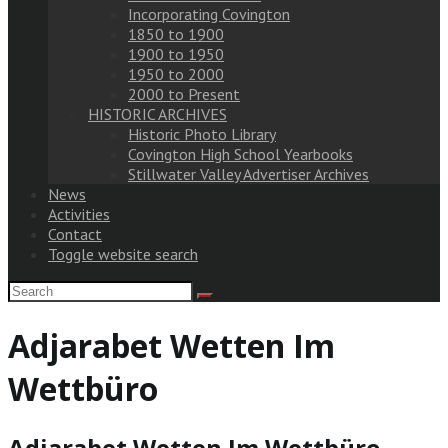
Incorporating Covington
1850 to 1900
1900 to 1950
1950 to 2000
2000 to Present
HISTORIC ARCHIVES
Historic Photo Library
Covington High School Yearbooks
Stillwater Valley Advertiser Archives
News
Activities
Contact
Toggle website search
Adjarabet Wetten Im
Wettbüro
Adjarabet Wetten Im Wettbüro