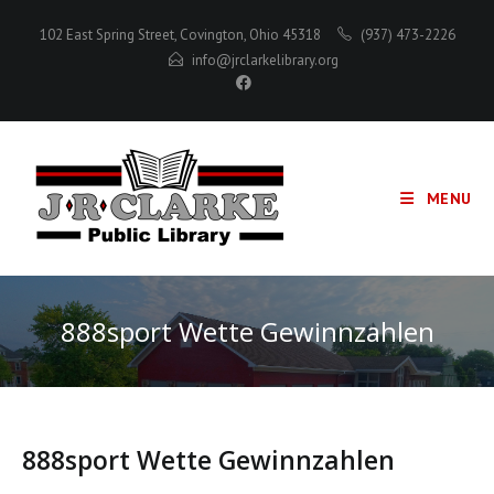
Skip
102 East Spring Street, Covington, Ohio 45318
(937) 473-2226
to
info@jrclarkelibrary.org
content
MENU
888sport Wette Gewinnzahlen
888sport Wette Gewinnzahlen