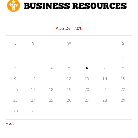
AUGUST 2026
S
M
T
W
T
F
S
1
2
3
4
5
6
7
8
9
10
11
12
13
14
15
16
17
18
19
20
21
22
23
24
25
26
27
28
29
30
31
« Jul