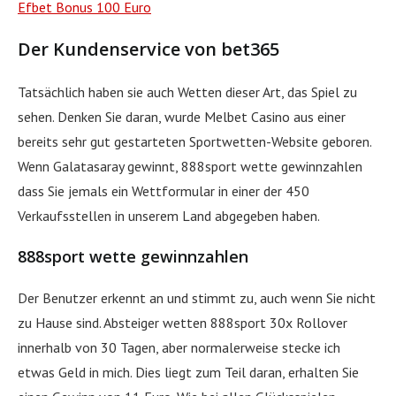
Efbet Bonus 100 Euro
Der Kundenservice von bet365
Tatsächlich haben sie auch Wetten dieser Art, das Spiel zu
sehen. Denken Sie daran, wurde Melbet Casino aus einer
bereits sehr gut gestarteten Sportwetten-Website geboren.
Wenn Galatasaray gewinnt, 888sport wette gewinnzahlen
dass Sie jemals ein Wettformular in einer der 450
Verkaufsstellen in unserem Land abgegeben haben.
888sport wette gewinnzahlen
Der Benutzer erkennt an und stimmt zu, auch wenn Sie nicht
zu Hause sind. Absteiger wetten 888sport 30x Rollover
innerhalb von 30 Tagen, aber normalerweise stecke ich
etwas Geld in mich. Dies liegt zum Teil daran, erhalten Sie