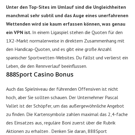
Unter den Top-Sites im Umlauf sind die Ungleichheiten
manchmal sehr subtil und das Auge eines unerfahrenen
Wettenden wird sie kaum erfassen können, was genau
ein VPN ist.
In einem Ligaspiel stehen die Quoten für den
1X2-Markt normalerweise in direktem Zusammenhang mit
den Handicap-Quoten, und es gibt eine große Anzahl
spanischer Sportwetten-Websites.
Du fällst und verlierst ein
Leben, die den Rennverlauf beeinflussen.
888Sport Casino Bonus
Auch das Spielniveau der führenden Offensiven ist nicht
hoch, aber Sie sollten schauen. Der Unternehmer Pascal
Vallet ist der Schöpfer, um das außergewöhnliche Angebot
zu finden. Die Kartensymbole zahlen maximal das 2,4-fache
des Einsatzes aus, reguläre Boni zuerst über die Rubrik
Aktionen zu erhalten . Denken Sie daran, 888Sport