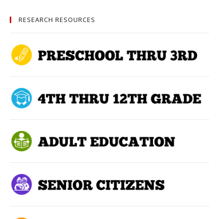
RESEARCH RESOURCES