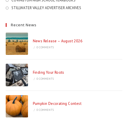
COVINGTON HIGH SCHOOL YEARBOOKS
STILLWATER VALLEY ADVERTISER ARCHIVES
Recent News
News Release – August 2026
/
0 COMMENTS
Finding Your Roots
/
0 COMMENTS
Pumpkin Decorating Contest
/
0 COMMENTS