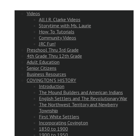
Videos
All J.R. Clarke Videos
Storytime with Ms. Laurie
How To Tutorials
Community Videos
JRC Fun!
Preschool Thru 3rd Grade
4th Grade Thru 12th Grade
Adult Education
Senior Citizens
Business Resources
COVINGTON’S HISTORY
Introduction
The Mound Builders and American Indians
English Settlers and The Revolutionary War
The Northwest Territory and Newberry
Township
First White Settlers
Incorporating Covington
1850 to 1900
1900 to 1950