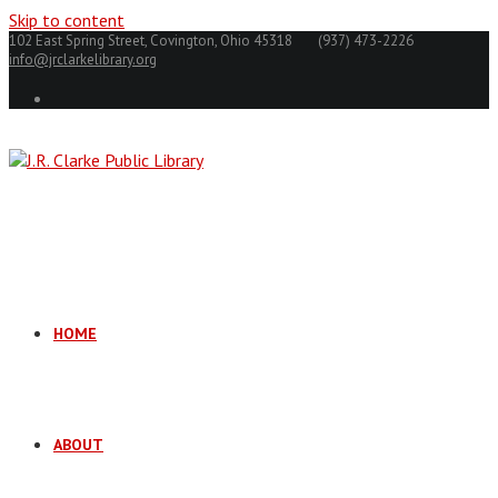
Skip to content
102 East Spring Street, Covington, Ohio 45318
(937) 473-2226
info@jrclarkelibrary.org
HOME
ABOUT