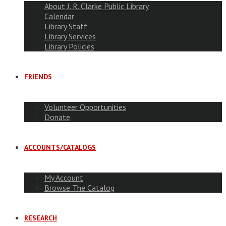
About J. R. Clarke Public Library
Calendar
Library Staff
Library Services
Library Policies
FRIENDS
Volunteer Opportunities
Donate
ACCOUNTS/CATALOGS
My Account
Browse The Catalog
RESEARCH