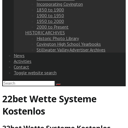
Incorporating Covington
1850 to 1900
1900 to 1950
1950 to 2000
2000 to Present
HISTORIC ARCHIVES
Historic Photo Library
Covington High School Yearbooks
Stillwater Valley Advertiser Archives
News
Activities
Contact
Toggle website search
22bet Wette Systeme
Kostenlos
22bet Wette Systeme Kostenlos