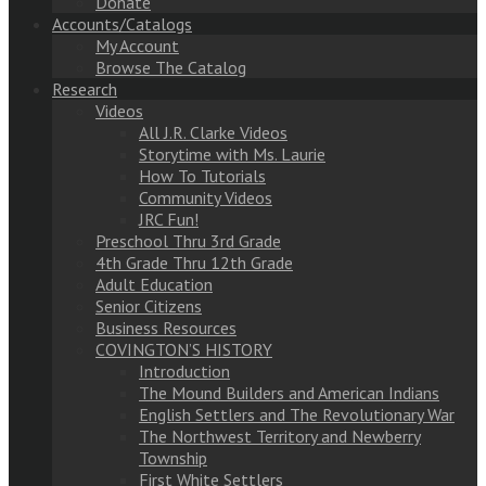
Donate
Accounts/Catalogs
My Account
Browse The Catalog
Research
Videos
All J.R. Clarke Videos
Storytime with Ms. Laurie
How To Tutorials
Community Videos
JRC Fun!
Preschool Thru 3rd Grade
4th Grade Thru 12th Grade
Adult Education
Senior Citizens
Business Resources
COVINGTON’S HISTORY
Introduction
The Mound Builders and American Indians
English Settlers and The Revolutionary War
The Northwest Territory and Newberry
Township
First White Settlers