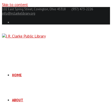
Skip to content
102 East Spring Street, Covington, Ohio 45318
(937) 473-2226
info@jrclarkelibrary.org
HOME
ABOUT