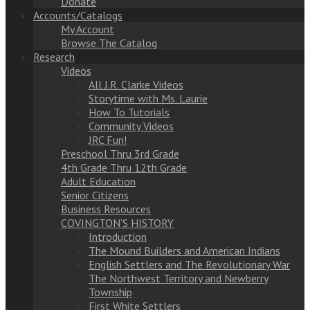
Donate
Accounts/Catalogs
My Account
Browse The Catalog
Research
Videos
All J.R. Clarke Videos
Storytime with Ms. Laurie
How To Tutorials
Community Videos
JRC Fun!
Preschool Thru 3rd Grade
4th Grade Thru 12th Grade
Adult Education
Senior Citizens
Business Resources
COVINGTON’S HISTORY
Introduction
The Mound Builders and American Indians
English Settlers and The Revolutionary War
The Northwest Territory and Newberry
Township
First White Settlers