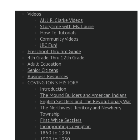
Videos
All J.R. Clarke Videos
Storytime with Ms. Laurie
How To Tutorials
Community Videos
JRC Fun!
Preschool Thru 3rd Grade
4th Grade Thru 12th Grade
Adult Education
Senior Citizens
Business Resources
COVINGTON’S HISTORY
Introduction
The Mound Builders and American Indians
English Settlers and The Revolutionary War
The Northwest Territory and Newberry
Township
First White Settlers
Incorporating Covington
1850 to 1900
1900 to 1950