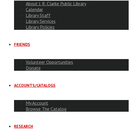
About J. R. Clarke Public Library
Calendar
Library Staff
Library Services
Library Policies
FRIENDS
Volunteer Opportunities
Donate
ACCOUNTS/CATALOGS
My Account
Browse The Catalog
RESEARCH