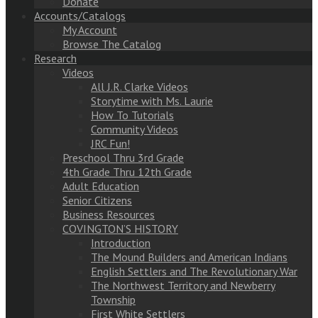
Donate
Accounts/Catalogs
My Account
Browse The Catalog
Research
Videos
All J.R. Clarke Videos
Storytime with Ms. Laurie
How To Tutorials
Community Videos
JRC Fun!
Preschool Thru 3rd Grade
4th Grade Thru 12th Grade
Adult Education
Senior Citizens
Business Resources
COVINGTON’S HISTORY
Introduction
The Mound Builders and American Indians
English Settlers and The Revolutionary War
The Northwest Territory and Newberry
Township
First White Settlers