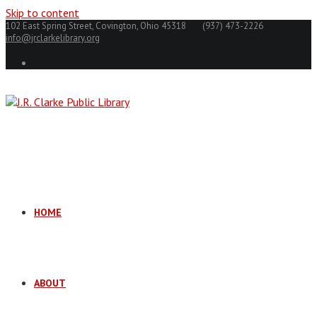
Skip to content
102 East Spring Street, Covington, Ohio 45318
(937) 473-2226
info@jrclarkelibrary.org
HOME
ABOUT