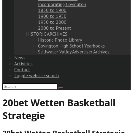
Incorporating Covington
1850 to 1900
1900 to 1950
1950 to 2000
2000 to Present
HISTORIC ARCHIVES
Historic Photo Library
Covington High School Yearbooks
Stillwater Valley Advertiser Archives
News
Activities
Contact
Toggle website search
20bet Wetten Basketball
Strategie
20bet Wetten Basketball Strategie