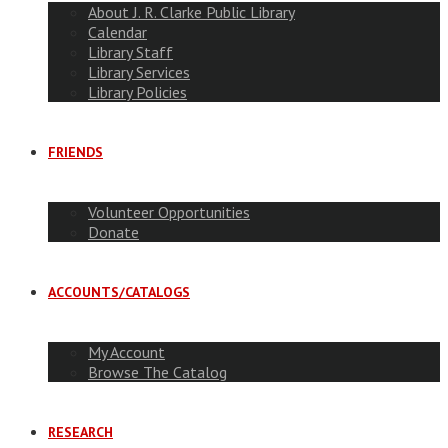
About J. R. Clarke Public Library
Calendar
Library Staff
Library Services
Library Policies
FRIENDS
Volunteer Opportunities
Donate
ACCOUNTS/CATALOGS
My Account
Browse The Catalog
RESEARCH