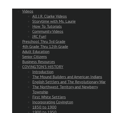
Videos
All J.R. Clarke Videos
Storytime with Ms. Laurie
How To Tutorials
Community Videos
JRC Fun!
Preschool Thru 3rd Grade
4th Grade Thru 12th Grade
Adult Education
Senior Citizens
Business Resources
COVINGTON’S HISTORY
Introduction
The Mound Builders and American Indians
English Settlers and The Revolutionary War
The Northwest Territory and Newberry
Township
First White Settlers
Incorporating Covington
1850 to 1900
1900 to 1950