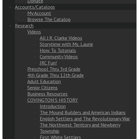
Donate
Accounts/Catalogs
My Account
Browse The Catalog
Research
Videos
All J.R. Clarke Videos
Storytime with Ms. Laurie
How To Tutorials
Community Videos
JRC Fun!
Preschool Thru 3rd Grade
4th Grade Thru 12th Grade
Adult Education
Senior Citizens
Business Resources
COVINGTON’S HISTORY
Introduction
The Mound Builders and American Indians
English Settlers and The Revolutionary War
The Northwest Territory and Newberry
Township
First White Settlers