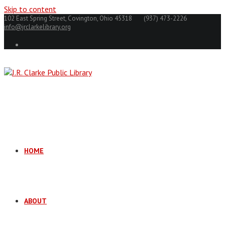
Skip to content
102 East Spring Street, Covington, Ohio 45318
(937) 473-2226
info@jrclarkelibrary.org
HOME
ABOUT