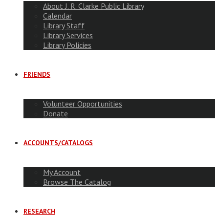
About J. R. Clarke Public Library
Calendar
Library Staff
Library Services
Library Policies
FRIENDS
Volunteer Opportunities
Donate
ACCOUNTS/CATALOGS
My Account
Browse The Catalog
RESEARCH