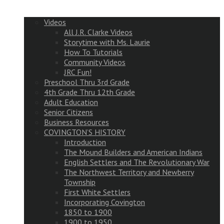
Videos
All J.R. Clarke Videos
Storytime with Ms. Laurie
How To Tutorials
Community Videos
JRC Fun!
Preschool Thru 3rd Grade
4th Grade Thru 12th Grade
Adult Education
Senior Citizens
Business Resources
COVINGTON’S HISTORY
Introduction
The Mound Builders and American Indians
English Settlers and The Revolutionary War
The Northwest Territory and Newberry
Township
First White Settlers
Incorporating Covington
1850 to 1900
1900 to 1950