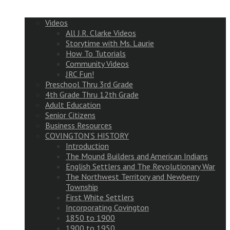
Videos
All J.R. Clarke Videos
Storytime with Ms. Laurie
How To Tutorials
Community Videos
JRC Fun!
Preschool Thru 3rd Grade
4th Grade Thru 12th Grade
Adult Education
Senior Citizens
Business Resources
COVINGTON’S HISTORY
Introduction
The Mound Builders and American Indians
English Settlers and The Revolutionary War
The Northwest Territory and Newberry
Township
First White Settlers
Incorporating Covington
1850 to 1900
1900 to 1950