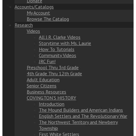
Donate
Accounts/Catalogs
My Account
Browse The Catalog
Research
Videos
All J.R. Clarke Videos
Storytime with Ms. Laurie
How To Tutorials
Community Videos
JRC Fun!
Preschool Thru 3rd Grade
4th Grade Thru 12th Grade
Adult Education
Senior Citizens
Business Resources
COVINGTON’S HISTORY
Introduction
The Mound Builders and American Indians
English Settlers and The Revolutionary War
The Northwest Territory and Newberry
Township
First White Settlers