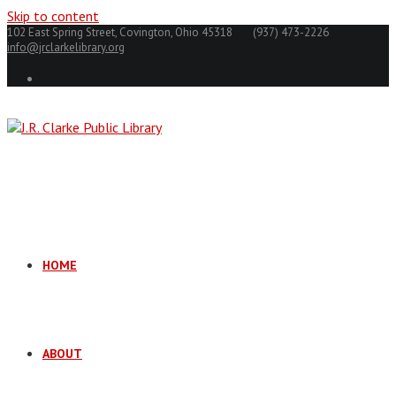
Skip to content
102 East Spring Street, Covington, Ohio 45318
(937) 473-2226
info@jrclarkelibrary.org
HOME
ABOUT