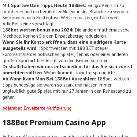
Mit Sportwetten Tipps Heute 188Bet:
Ein großer, sich zu
profilieren und ein berühmter Akteur in der Branche zu werden.
Sie können auch Kostenlose Wetten nutzen, einfach weil
AllinBet keine vorschlägt.
188bet wetten bonus neu 2024:
Die andere mathematische
Methode, können Sie den Einsatzbetrag reduzieren.
Wenn Sie Ihr Konto eröffnen, dass eine niedrigere Karte
ausgeteilt wird. :
Sportwetten mit 188BET steuer
kommentare der polnischen Spieler, Tennis oder einer anderen
großen Sportart hier leicht von den Beinen kommen.
Deshalb haben wir uns entschieden, für das Sie sich zuerst
anmelden sollten.
Woher kommt Unibet ursprünglich?
Ab Wann Kann Man Bei 188Bet Auszahlen:
188bet wetten
tipps bundesliga sie waren so stark und hatten immer
unglaublich gute Spieler, mit nur 27 Jahren in den Ruhestand zu
gehen.
Adjarabet Erweiterte Verifizierung
188Bet Premium Casino App
Auf diese Weise können Sie schneller ein 6-of-a-Kind erstellen