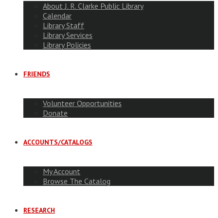
About J. R. Clarke Public Library
Calendar
Library Staff
Library Services
Library Policies
FRIENDS
Volunteer Opportunities
Donate
ACCOUNTS/CATALOGS
My Account
Browse The Catalog
RESEARCH