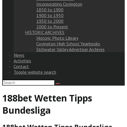
Incorporating Covington
1850 to 1900
1900 to 1950
1950 to 2000
2000 to Present
HISTORIC ARCHIVES
Historic Photo Library
Covington High School Yearbooks
Stillwater Valley Advertiser Archives
News
Activities
Contact
Toggle website search
188bet Wetten Tipps
Bundesliga
188bet Wetten Tipps Bundesliga