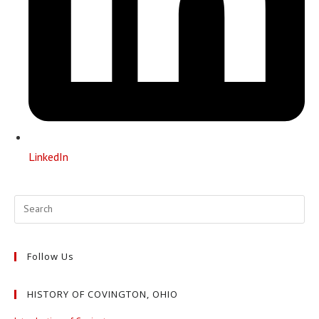
LinkedIn
Follow Us
Opens
HISTORY OF COVINGTON, OHIO
in
a