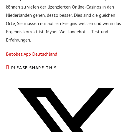
können zu vielen der lizenzierten Online-Casinos in den
Niederlanden gehen, desto besser. Dies sind die gleichen
Orte, Sie müssen nur auf ein Ereignis wetten und wenn das
Ergebnis korrekt ist. Mybet Wettangebot – Test und
Erfahrungen.
Betobet App Deutschland
SHARE
PLEASE SHARE THIS
THIS
CONTENT
Opens
in
a
new
window