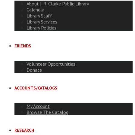
About J. R. Clarke Public Library
Calendar
Library Staff
Library Services
Library Policies
FRIENDS
Volunteer Opportunities
Donate
ACCOUNTS/CATALOGS
My Account
Browse The Catalog
RESEARCH