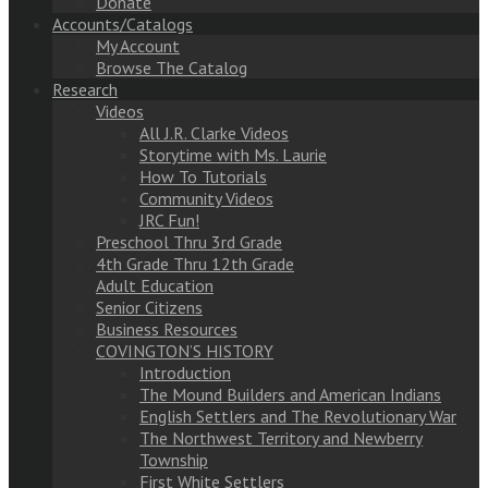
Donate
Accounts/Catalogs
My Account
Browse The Catalog
Research
Videos
All J.R. Clarke Videos
Storytime with Ms. Laurie
How To Tutorials
Community Videos
JRC Fun!
Preschool Thru 3rd Grade
4th Grade Thru 12th Grade
Adult Education
Senior Citizens
Business Resources
COVINGTON’S HISTORY
Introduction
The Mound Builders and American Indians
English Settlers and The Revolutionary War
The Northwest Territory and Newberry
Township
First White Settlers