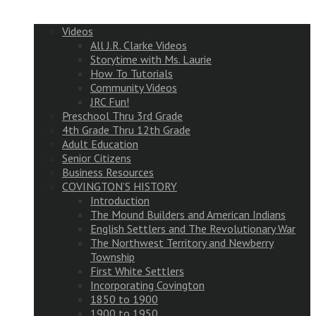
Videos
All J.R. Clarke Videos
Storytime with Ms. Laurie
How To Tutorials
Community Videos
JRC Fun!
Preschool Thru 3rd Grade
4th Grade Thru 12th Grade
Adult Education
Senior Citizens
Business Resources
COVINGTON’S HISTORY
Introduction
The Mound Builders and American Indians
English Settlers and The Revolutionary War
The Northwest Territory and Newberry
Township
First White Settlers
Incorporating Covington
1850 to 1900
1900 to 1950