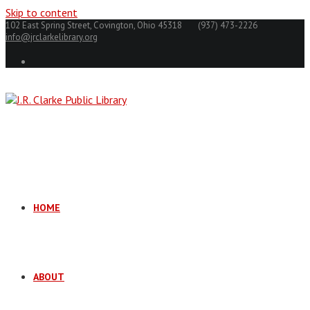
Skip to content
102 East Spring Street, Covington, Ohio 45318
(937) 473-2226
info@jrclarkelibrary.org
HOME
ABOUT